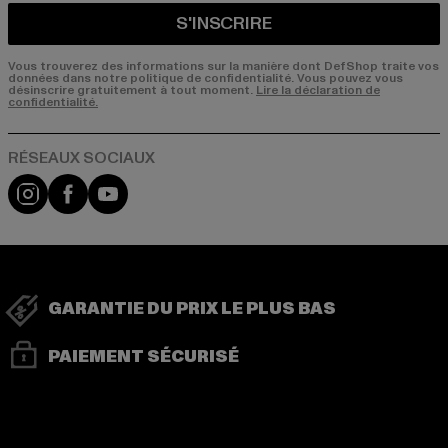
S'INSCRIRE
Vous trouverez des informations sur la manière dont DefShop traite vos
données dans notre politique de confidentialité. Vous pouvez vous
désinscrire gratuitement à tout moment.
Lire la déclaration de
confidentialité.
Visit our Instagram page:
Visit our Facebook page:
Visit our YouTube channel:
GARANTIE DU PRIX LE PLUS BAS
PAIEMENT SÉCURISÉ