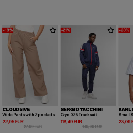
-18%
-21%
-23%
CLOUD5IVE
SERGIO TACCHINI
KARL 
Wide Pants with 2 pockets
Cryo 025 Tracksuit
Small S
Prix courant: 22,95 EUR
Prix courant: 118,49 EUR
Prix co
22,95 EUR
118,49 EUR
23,09 
Prix en promotion: 27,99 EUR
Prix en promotio
27,99 EUR
149,99 EUR