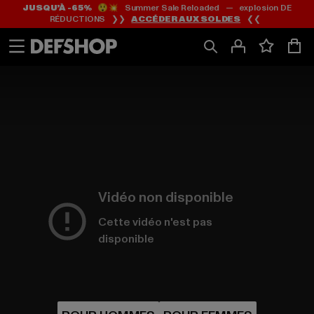
JUSQU’À -65%
😲💥 Summer Sale Reloaded — explosion DE
Passer
Passer
RÉDUCTIONS ❯❯
ACCÉDER AUX SOLDES
❮❮
au
au
Contenu
Pied
de
page
Vidéo non disponible
Cette vidéo n'est pas
disponible