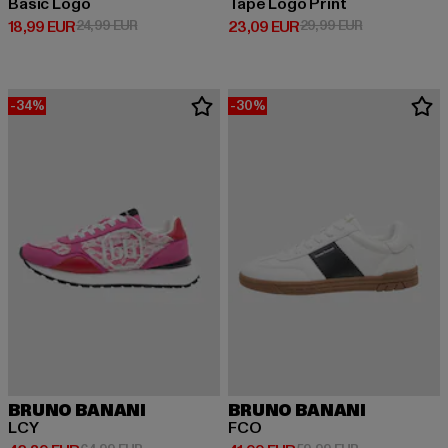
Basic Logo
Tape Logo Print
Prix courant: 18,99 EUR
Prix en promotion: 24,99 EUR
Prix courant: 23,09 EUR
Prix en promo
18,99 EUR
24,99 EUR
23,09 EUR
29,99 EUR
-34%
-30%
BRUNO BANANI
BRUNO BANANI
LCY
FCO