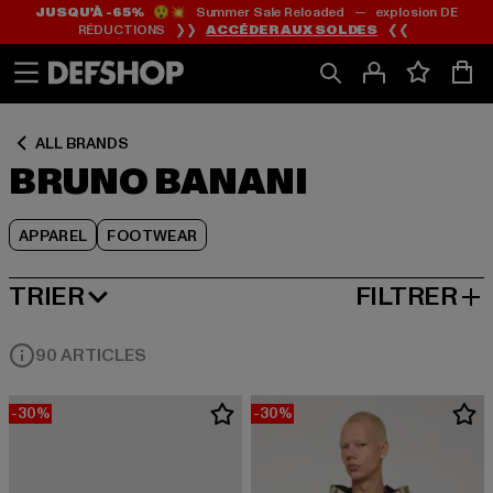
JUSQU’À -65%
😲💥 Summer Sale Reloaded — explosion DE
Passer
Passer
Passer
RÉDUCTIONS ❯❯
ACCÉDER AUX SOLDES
❮❮
au
au
au
Contenu
Pied
Grille
de
de
page
produits
ALL BRANDS
BRUNO BANANI
APPAREL
FOOTWEAR
TRIER
FILTRER
MEILLEURES VENTES
90 ARTICLES
-30%
-30%