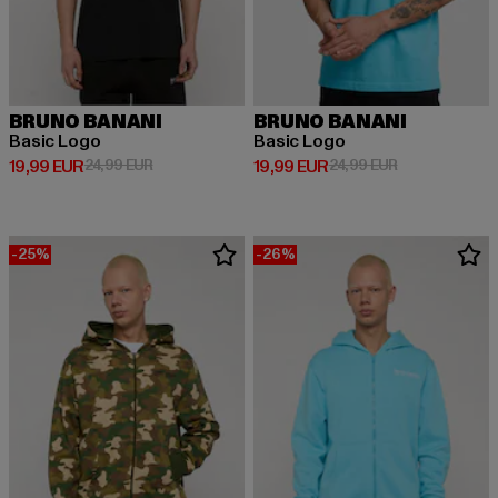
BRUNO BANANI
BRUNO BANANI
Basic Logo
Basic Logo
Prix courant: 19,99 EUR
Prix en promotion: 24,99 EUR
Prix courant: 19,99 EUR
Prix en promot
19,99 EUR
24,99 EUR
19,99 EUR
24,99 EUR
-25%
-26%