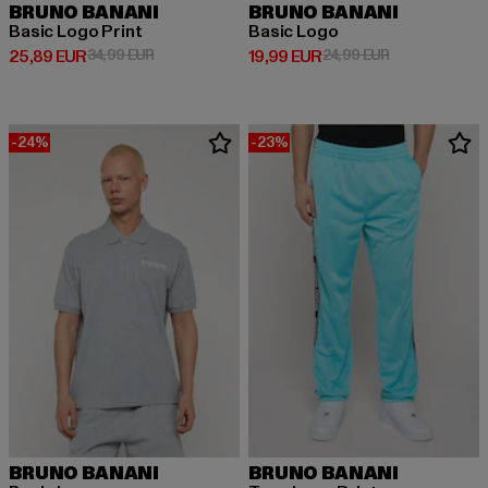
BRUNO BANANI
BRUNO BANANI
Basic Logo Print
Basic Logo
Prix courant: 25,89 EUR
Prix en promotion: 34,99 EUR
Prix courant: 19,99 EUR
Prix en promot
25,89 EUR
34,99 EUR
19,99 EUR
24,99 EUR
-24%
-23%
BRUNO BANANI
BRUNO BANANI