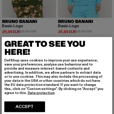
BRUNO BANANI
BRUNO BANANI
Basic Logo
Basic Logo
Prix courant: 29,99 EUR
Prix en promotion: 39,99 EUR
Prix courant: 25,89 EUR
Prix en promot
29,99 EUR
39,99 EUR
25,89 EUR
34,99 EUR
GREAT TO SEE YOU
HERE!
-15%
-27%
DefShop uses cookies to improve your use experience,
save your preferences, analyse use behaviour and to
provide and measure interest-based contents and
advertising. In addition, we allow partners to extract data
or to use cookies. This may also include the processing of
your data in the USA or other countries which do not have
the EU data protection standard. If you want to change
this, click on "Custom settings". By clicking on "Accept" you
agree to this.
Data protection
ACCEPT