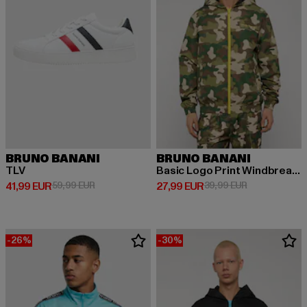
BRUNO BANANI
BRUNO BANANI
TLV
Basic Logo Print Windbreaker
Prix courant: 41,99 EUR
Prix en promotion: 59,99 EUR
Prix courant: 27,99 EUR
Prix en promot
41,99 EUR
59,99 EUR
27,99 EUR
39,99 EUR
-26%
-30%