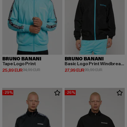
BRUNO BANANI
BRUNO BANANI
Tape Logo Print
Basic Logo Print Windbreaker
Prix courant: 25,89 EUR
Prix en promotion: 34,99 EUR
Prix courant: 27,99 EUR
Prix en promot
25,89 EUR
34,99 EUR
27,99 EUR
39,99 EUR
-29%
-26%