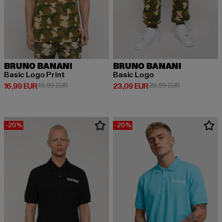
BRUNO BANANI
BRUNO BANANI
Basic Logo Print
Basic Logo
Prix courant: 16,99 EUR
Prix en promotion: 19,99 EUR
Prix courant: 23,09 EUR
Prix en promo
16,99 EUR
19,99 EUR
23,09 EUR
29,99 EUR
-20%
-20%