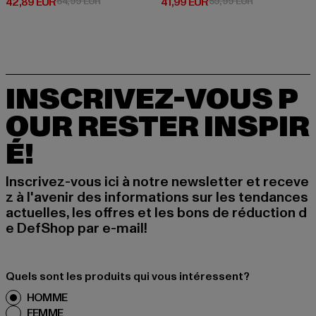
Prix courant: 42,89 EUR
Prix en promotion: 64,99 EUR
Prix courant: 41,99 EUR
Prix en promot
42,89 EUR
64,99 EUR
41,99 EUR
59,99 EUR
INSCRIVEZ-VOUS P
OUR RESTER INSPIR
É!
Inscrivez-vous ici à notre newsletter et receve
z à l'avenir des informations sur les tendances
actuelles, les offres et les bons de réduction d
e DefShop par e-mail!
Quels sont les produits qui vous intéressent?
HOMME
FEMME