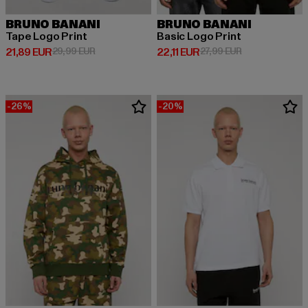
BRUNO BANANI
BRUNO BANANI
Tape Logo Print
Basic Logo Print
Prix courant: 21,89 EUR
Prix en promotion: 29,99 EUR
Prix courant: 22,11 EUR
Prix en promoti
21,89 EUR
29,99 EUR
22,11 EUR
27,99 EUR
-26%
-20%