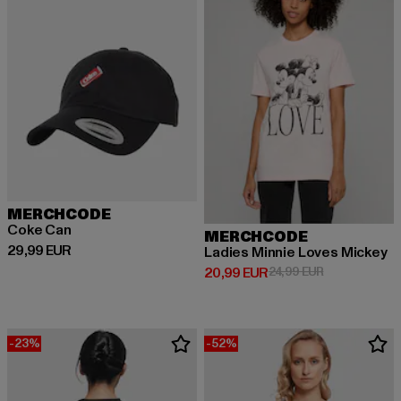
MERCHCODE
Coke Can
MERCHCODE
Prix courant: 29,99 EUR
29,99 EUR
Ladies Minnie Loves Mickey
Prix courant: 20,99 EUR
Prix en promot
20,99 EUR
24,99 EUR
-23%
-52%