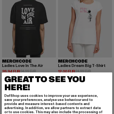
MERCHCODE
MERCHCODE
Ladies Love In The Air
Ladies Dream Big T-Shirt
Prix courant: 26,94 EUR
Prix en promotion: 34,99 EUR
Prix courant: 12,00 EUR
Prix en promot
26,94 EUR
34,99 EUR
12,00 EUR
24,99 EUR
GREAT TO SEE YOU
HERE!
DefShop uses cookies to improve your use experience,
save your preferences, analyse use behaviour and to
INSCRIVEZ-VOUS P
provide and measure interest-based contents and
advertising. In addition, we allow partners to extract data
or to use cookies. This may also include the processing of