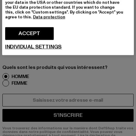
OUR RESTER INSPIR
your data in the USA or other countries which do not have
the EU data protection standard. If you want to change
É!
this, click on "Custom settings". By clicking on "Accept" you
agree to this.
Data protection
Inscrivez-vous ici à notre newsletter et receve
z à l'avenir des informations sur les tendances
ACCEPT
actuelles, les offres et les bons de réduction d
e DefShop par e-mail!
INDIVIDUAL SETTINGS
Quels sont les produits qui vous intéressent?
HOMME
FEMME
COURRIEL
S'INSCRIRE
Vous trouverez des informations sur la manière dont DefShop traite vos
données dans notre politique de confidentialité. Vous pouvez vous
désinscrire gratuitement à tout moment.
Lire la déclaration de