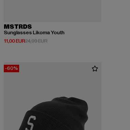
MSTRDS
Sunglasses Likoma Youth
Prix courant: 11,00 EUR
Prix en promotion: 24,99 EUR
11,00 EUR
24,99 EUR
-60%