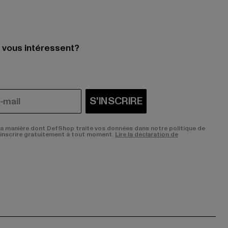
i vous intéressent?
S'INSCRIRE
la manière dont DefShop traite vos données dans notre politique de
sinscrire gratuitement à tout moment.
Lire la déclaration de