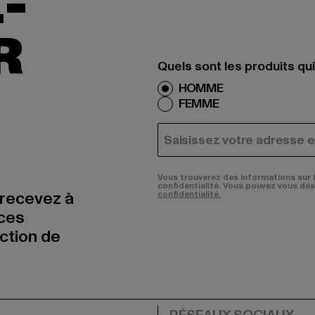
-
R
Quels sont les produits qu
HOMME
FEMME
COURRIEL
Vous trouverez des informations sur 
confidentialité. Vous pouvez vous dé
 recevez à
confidentialité.
nces
uction de