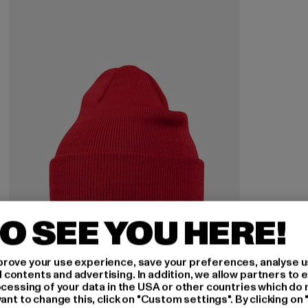
O SEE YOU HERE!
rove your use experience, save your preferences, analyse u
ontents and advertising. In addition, we allow partners to e
MSTRDS
ocessing of your data in the USA or other countries which do 
Basic Flap
ant to change this, click on "Custom settings". By clicking on 