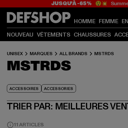
JUSQU’À -65%
😲💥 Summer
HOMME
FEMME
E
NOUVEAU
VÊTEMENTS
CHAUSSURES
ACC
UNISEX
MARQUES
ALL BRANDS
MSTRDS
MSTRDS
ACCESSOIRES
ACCESSORIES
TRIER PAR:
MEILLEURES VE
11 ARTICLES