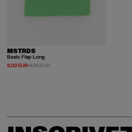
MSTRDS
Basic Flap Long
Prix courant: 6,00 EUR
Prix en promotion: 14,99 EUR
6,00 EUR
14,99 EUR