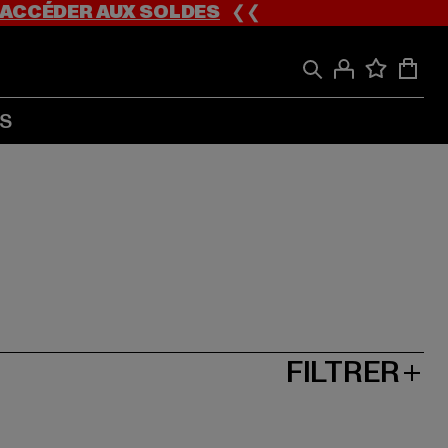
ACCÉDER AUX SOLDES
❮❮
S
FILTRER