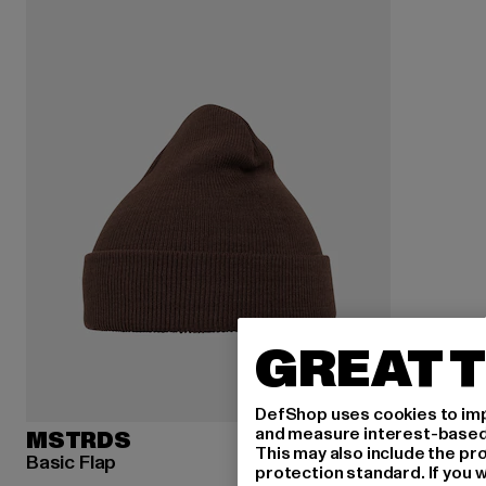
GREAT T
DefShop uses cookies to imp
and measure interest-based c
MSTRDS
This may also include the pr
Basic Flap
protection standard. If you w