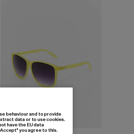
se behaviour and to provide
xtract data or to use cookies.
not have the EU data
"Accept" you agree to this.
MSTRDS