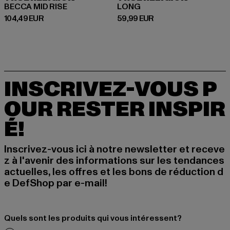
BECCA MID RISE
LONG
Prix courant: 104,49 EUR
Prix courant: 59,99 EUR
104,49 EUR
59,99 EUR
INSCRIVEZ-VOUS P
OUR RESTER INSPIR
É!
Inscrivez-vous ici à notre newsletter et receve
z à l'avenir des informations sur les tendances
actuelles, les offres et les bons de réduction d
e DefShop par e-mail!
Quels sont les produits qui vous intéressent?