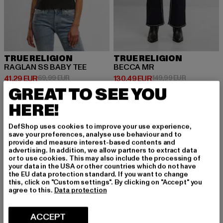
TRUE RELIGION
TRUE RELIGION
RAGLAN SS BABY TEE
BECCA MR
Prix courant: 41,29 EUR
Prix en promotion: 69,99 EUR
Prix courant: 130,49 EUR
Prix en prom
41,29 EUR
69,99 EUR
130,49 EUR
149,99 EUR
GREAT TO SEE YOU
HERE!
-13%
DefShop uses cookies to improve your use experience,
save your preferences, analyse use behaviour and to
provide and measure interest-based contents and
advertising. In addition, we allow partners to extract data
or to use cookies. This may also include the processing of
your data in the USA or other countries which do not have
the EU data protection standard. If you want to change
this, click on "Custom settings". By clicking on "Accept" you
agree to this.
Data protection
ACCEPT