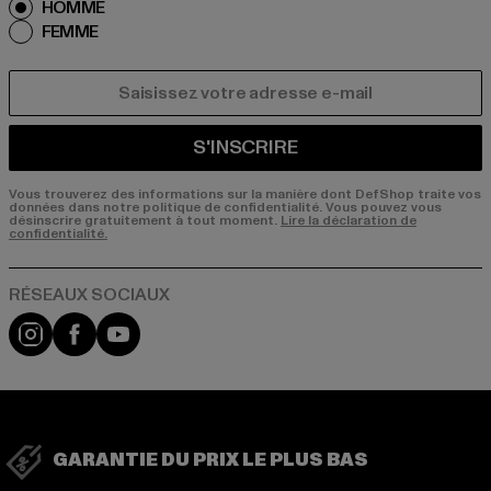
HOMME
FEMME
COURRIEL
S'INSCRIRE
Vous trouverez des informations sur la manière dont DefShop traite vos
données dans notre politique de confidentialité. Vous pouvez vous
désinscrire gratuitement à tout moment.
Lire la déclaration de
confidentialité.
Visit our Instagram page:
Visit our Facebook page:
Visit our YouTube channel:
GARANTIE DU PRIX LE PLUS BAS