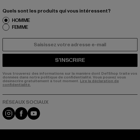
Quels sont les produits qui vous intéressent?
HOMME
FEMME
COURRIEL
S'INSCRIRE
Vous trouverez des informations sur la manière dont DefShop traite vos
données dans notre politique de confidentialité. Vous pouvez vous
désinscrire gratuitement à tout moment.
Lire la déclaration de
confidentialité.
Visit our Instagram page:
Visit our Facebook page:
Visit our YouTube channel: