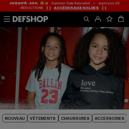
JUSQU’À -65%
😲💥 Summer Sale Reloaded — explosion DE
Passer
Passer
Passer
RÉDUCTIONS ❯❯
ACCÉDER AUX SOLDES
❮❮
au
au
au
Contenu
Pied
Grille
de
de
page
produits
NOUVEAU
VÊTEMENTS
CHAUSSURES
ACCESSOIRES