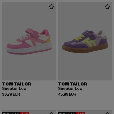
TOM TAILOR
TOM TAILOR
Sneaker Low
Sneaker Low
Prix courant: 36,79 EUR
Prix courant: 45,99 EUR
36,79 EUR
45,99 EUR