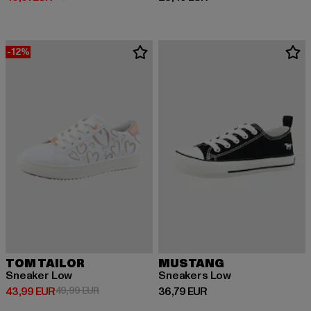
-12%
TOM TAILOR
MUSTANG
Sneaker Low
Sneakers Low
Prix courant: 43,99 EUR
Prix en promotion: 49,99 EUR
Prix courant: 36,79 EUR
43,99 EUR
49,99 EUR
36,79 EUR