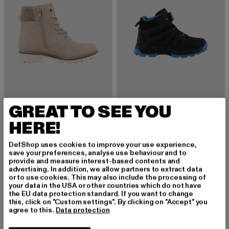
GREAT TO SEE YOU
TOM TAILOR
TOM TAILOR
HERE!
Stiefel
Stiefel
Prix courant: 50,99 EUR
Prix en promotion: 59,99 EUR
Prix courant: 52,79 EUR
Prix en promo
50,99 EUR
59,99 EUR
52,79 EUR
59,99 EUR
DefShop uses cookies to improve your use experience,
save your preferences, analyse use behaviour and to
provide and measure interest-based contents and
advertising. In addition, we allow partners to extract data
or to use cookies. This may also include the processing of
NOUVEAU
-12%
NOUVEAU
your data in the USA or other countries which do not have
the EU data protection standard. If you want to change
this, click on "Custom settings". By clicking on "Accept" you
agree to this.
Data protection