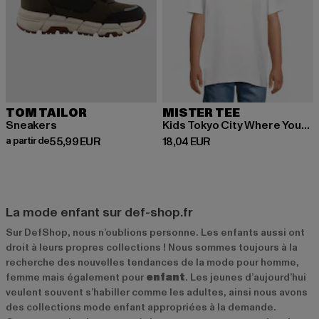
TOM TAILOR
MISTER TEE
Sneakers
Kids Tokyo City Where Your Future Begins Tee
Prix courant: A partir de 55,99 EUR
Prix courant: 18,04 EUR
a partir de
55,99 EUR
18,04 EUR
La mode enfant sur def-shop.fr
Sur DefShop, nous n’oublions personne. Les enfants aussi ont
droit à leurs propres collections ! Nous sommes toujours à la
recherche des nouvelles tendances de la mode pour homme,
femme mais également pour
enfant
. Les jeunes d’aujourd’hui
veulent souvent s’habiller comme les adultes, ainsi nous avons
des collections mode enfant appropriées à la demande.