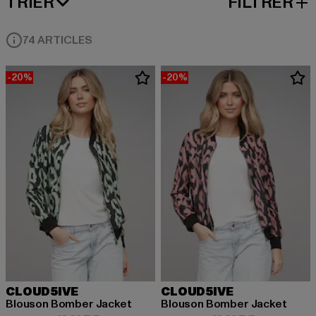
TRIER
FILTRER
MEILLEURES VENTES
74 ARTICLES
-20%
-20%
CLOUD5IVE
CLOUD5IVE
Blouson Bomber Jacket
Blouson Bomber Jacket