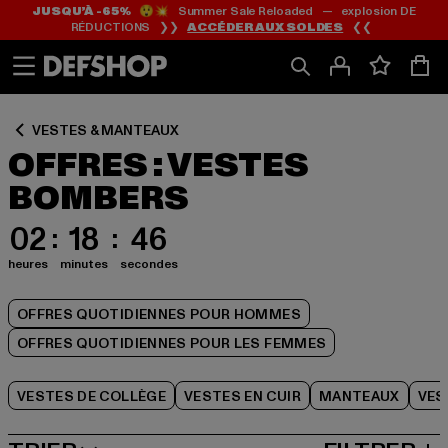
JUSQU’À -65%
😲💥 Summer Sale Reloaded — explosion DE
Passer
Passer
Passer
RÉDUCTIONS ❯❯
ACCÉDER AUX SOLDES
❮❮
au
au
au
Contenu
Pied
Grille
de
de
page
produits
VESTES & MANTEAUX
OFFRES : VESTES
BOMBERS
02
18
46
heures
minutes
secondes
OFFRES QUOTIDIENNES POUR HOMMES
OFFRES QUOTIDIENNES POUR LES FEMMES
VESTES DE COLLÈGE
VESTES EN CUIR
MANTEAUX
VES