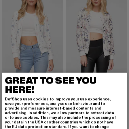
CLOUD5IVE
CLOUD5IVE
GREAT TO SEE YOU
Cloud 5ive Blouson Bomber Jacket
Cloud 5ive Blouson Bomber Jacket
HERE!
Prix courant: 24,08 EUR
Prix en promotion: 32,99 EUR
Prix courant: 24,08 EUR
Prix en promot
24,08 EUR
32,99 EUR
24,08 EUR
32,99 EUR
DefShop uses cookies to improve your use experience,
save your preferences, analyse use behaviour and to
provide and measure interest-based contents and
-15%
-15%
advertising. In addition, we allow partners to extract data
or to use cookies. This may also include the processing of
your data in the USA or other countries which do not have
the EU data protection standard. If you want to change