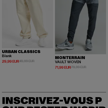
URBAN CLASSICS
Blank
MONTERRAIN
Prix courant: 29,99 EUR
Prix en promotion: 49,99 EUR
29,99 EUR
49,99 EUR
VAULT WOVEN
Prix courant: 71,99 EUR
Prix en promot
71,99 EUR
79,99 EUR
INSCRIVEZ-VOUS P