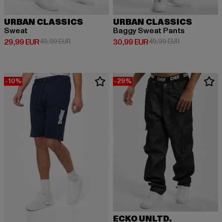
URBAN CLASSICS
URBAN CLASSICS
Sweat
Baggy Sweat Pants
Prix courant: 29,99 EUR
Prix en promotion: 49,99 EUR
Prix courant: 30,99 EUR
Prix en promo
29,99 EUR
49,99 EUR
30,99 EUR
49,99 EUR
-10%
-29%
ECKO UNLTD.