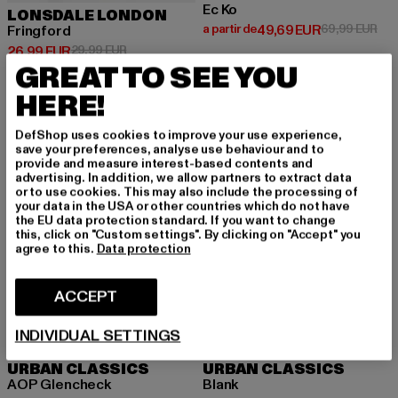
Ec Ko
LONSDALE LONDON
Prix courant: A partir de 49,69 
Pri
a partir de
49,69 EUR
69,99 EUR
Fringford
Prix courant: 26,99 EUR
Prix en promotion: 29,99 EUR
26,99 EUR
29,99 EUR
GREAT TO SEE YOU
HERE!
NOUVEAU
-29%
-42%
DefShop uses cookies to improve your use experience,
save your preferences, analyse use behaviour and to
provide and measure interest-based contents and
advertising. In addition, we allow partners to extract data
or to use cookies. This may also include the processing of
your data in the USA or other countries which do not have
the EU data protection standard. If you want to change
this, click on "Custom settings". By clicking on "Accept" you
agree to this.
Data protection
ACCEPT
INDIVIDUAL SETTINGS
URBAN CLASSICS
URBAN CLASSICS
AOP Glencheck
Blank