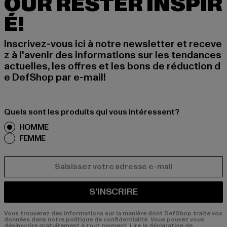
OUR RESTER INSPIR
É!
Inscrivez-vous ici à notre newsletter et receve
z à l'avenir des informations sur les tendances
actuelles, les offres et les bons de réduction d
e DefShop par e-mail!
Quels sont les produits qui vous intéressent?
HOMME
FEMME
COURRIEL
S'INSCRIRE
Vous trouverez des informations sur la manière dont DefShop traite vos
données dans notre politique de confidentialité. Vous pouvez vous
désinscrire gratuitement à tout moment.
Lire la déclaration de