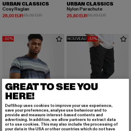
URBAN CLASSICS
URBAN CLASSICS
Cosy Raglan
Nylon Parachute
Prix courant: 28,00 EUR
Prix en promotion: 69,99 EUR
Prix courant: 25,80 EUR
Prix en promo
28,00 EUR
69,99 EUR
25,80 EUR
59,99 EUR
-50%
NOUVEAU
-51%
GREAT TO SEE YOU
HERE!
DefShop uses cookies to improve your use experience,
save your preferences, analyse use behaviour and to
provide and measure interest-based contents and
advertising. In addition, we allow partners to extract data
URBAN CLASSICS
URBAN CLASSICS
or to use cookies. This may also include the processing of
Yarn Dyed Sunrise Stripe
Cargo Nylon
your data in the USA or other countries which do not have