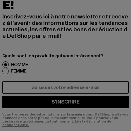
É!
Inscrivez-vous ici à notre newsletter et receve
z à l'avenir des informations sur les tendances
actuelles, les offres et les bons de réduction d
e DefShop par e-mail!
Quels sont les produits qui vous intéressent?
HOMME
FEMME
COURRIEL
S'INSCRIRE
Vous trouverez des informations sur la manière dont DefShop traite vos
données dans notre politique de confidentialité. Vous pouvez vous
désinscrire gratuitement à tout moment.
Lire la déclaration de
confidentialité.