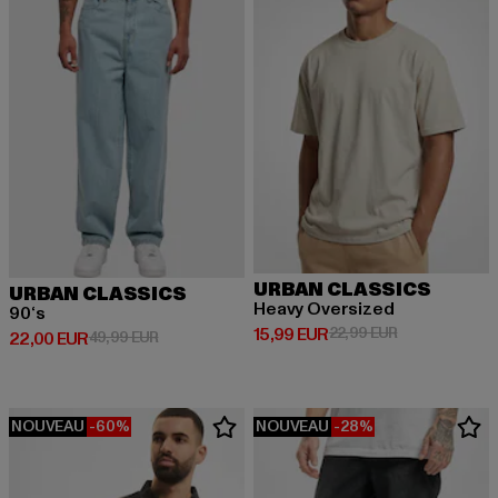
URBAN CLASSICS
URBAN CLASSICS
Heavy Oversized
90‘s
Prix courant: 15,99 EUR
Prix en promot
15,99 EUR
22,99 EUR
Prix courant: 22,00 EUR
Prix en promotion: 49,99 EUR
22,00 EUR
49,99 EUR
NOUVEAU
-60%
NOUVEAU
-28%