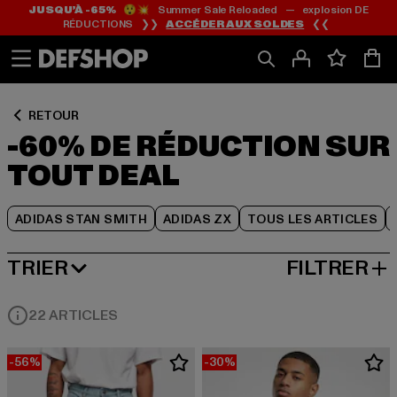
JUSQU’À -65%
😲💥 Summer Sale Reloaded — explosion DE
Passer
Passer
Passer
RÉDUCTIONS ❯❯
ACCÉDER AUX SOLDES
❮❮
au
au
au
Contenu
Pied
Grille
de
de
page
produits
RETOUR
-60% DE RÉDUCTION SUR
TOUT DEAL
ADIDAS STAN SMITH
ADIDAS ZX
TOUS LES ARTICLES
TRIER
FILTRER
MEILLEURES VENTES
22 ARTICLES
-56%
-30%