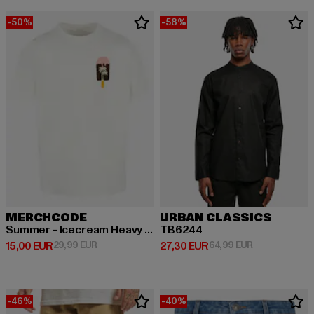
-50%
-58%
MERCHCODE
URBAN CLASSICS
Summer - Icecream Heavy Oversize
TB6244
Prix courant: 15,00 EUR
Prix en promotion: 29,99 EUR
Prix courant: 27,30 EUR
Prix en promot
15,00 EUR
29,99 EUR
27,30 EUR
64,99 EUR
-46%
-40%