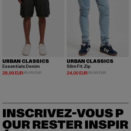
URBAN CLASSICS
URBAN CLASSICS
Essentials Denim
Slim Fit Zip
Prix courant: 28,99 EUR
Prix en promotion: 49,99 EUR
Prix courant: 24,00 EUR
Prix en promo
28,99 EUR
49,99 EUR
24,00 EUR
59,99 EUR
INSCRIVEZ-VOUS P
OUR RESTER INSPIR