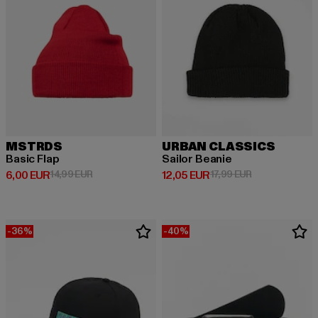
MSTRDS
URBAN CLASSICS
Basic Flap
Sailor Beanie
Prix courant: 6,00 EUR
Prix en promotion: 14,99 EUR
Prix courant: 12,05 EUR
Prix en promoti
6,00 EUR
14,99 EUR
12,05 EUR
17,99 EUR
-36%
-40%