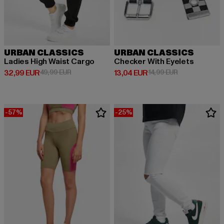
URBAN CLASSICS
URBAN CLASSICS
Ladies High Waist Cargo
Checker With Eyelets
Prix courant: 32,99 EUR
Prix en promotion: 49,99 EUR
Prix courant: 13,04 EUR
Prix en promoti
32,99 EUR
49,99 EUR
13,04 EUR
14,99 EUR
-57%
-25%