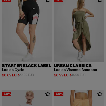
STARTER BLACK LABEL
URBAN CLASSICS
Ladies Cycle
Ladies Viscose Bandeau
Prix courant: 20,09 EUR
Prix en promotion: 29,99 EUR
Prix courant: 20,99 EUR
Prix en promot
20,09 EUR
29,99 EUR
20,99 EUR
34,99 EUR
-60%
-60%