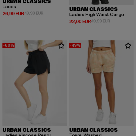
URBAN CLASSICS
Laces
URBAN CLASSICS
Prix courant: 26,99 EUR
Prix en promotion: 49,99 EUR
26,99 EUR
49,99 EUR
Ladies High Waist Cargo
Prix courant: 22,00 EUR
Prix en promo
22,00 EUR
49,99 EUR
-60%
-49%
URBAN CLASSICS
URBAN CLASSICS
Ladies Viscose Resor
Towel Washed