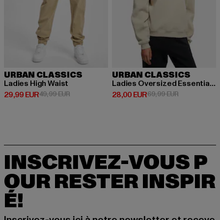
URBAN CLASSICS
URBAN CLASSICS
Ladies High Waist
Ladies Oversized Essentials Crewneck
Prix courant: 29,99 EUR
Prix en promotion: 49,99 EUR
Prix courant: 28,00 EUR
Prix en promo
29,99 EUR
49,99 EUR
28,00 EUR
69,99 EUR
INSCRIVEZ-VOUS P
OUR RESTER INSPIR
É!