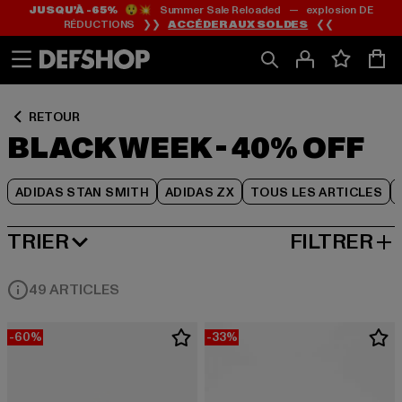
JUSQU’À -65%
😲💥 Summer Sale Reloaded — explosion DE
Passer
Passer
Passer
RÉDUCTIONS ❯❯
ACCÉDER AUX SOLDES
❮❮
au
au
au
Contenu
Pied
Grille
de
de
page
produits
RETOUR
BLACK WEEK - 40% OFF
ADIDAS STAN SMITH
ADIDAS ZX
TOUS LES ARTICLES
TRIER
FILTRER
MEILLEURES VENTES
49 ARTICLES
-60%
-33%