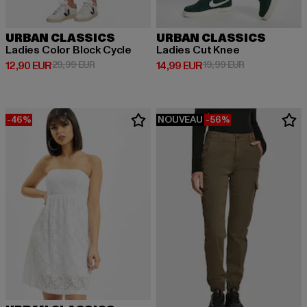
URBAN CLASSICS
URBAN CLASSICS
Ladies Color Block Cycle
Ladies Cut Knee
Prix courant: 12,90 EUR
Prix en promotion: 29,99 EUR
Prix courant: 14,99 EUR
Prix en promot
12,90 EUR
29,99 EUR
14,99 EUR
19,99 EUR
-46%
NOUVEAU
-56%