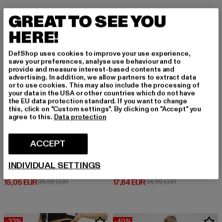
GREAT TO SEE YOU
-57%
-49%
HERE!
DefShop uses cookies to improve your use experience,
save your preferences, analyse use behaviour and to
provide and measure interest-based contents and
advertising. In addition, we allow partners to extract data
or to use cookies. This may also include the processing of
your data in the USA or other countries which do not have
the EU data protection standard. If you want to change
this, click on "Custom settings". By clicking on "Accept" you
agree to this.
Data protection
ACCEPT
URBAN CLASSICS
URBAN CLASSICS
INDIVIDUAL SETTINGS
Ladies High Waist Tech Mesh
Towel Shorts
Prix courant: 15,05 EUR
Prix en promotion: 34,99 EUR
Prix courant: 17,84 EUR
Prix en promoti
15,05 EUR
34,99 EUR
17,84 EUR
34,99 EUR
-33%
-40%