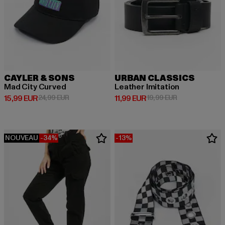
CAYLER & SONS
URBAN CLASSICS
Mad City Curved
Leather Imitation
Prix courant: 15,99 EUR
Prix en promotion: 24,99 EUR
Prix courant: 11,99 EUR
Prix en promoti
15,99 EUR
24,99 EUR
11,99 EUR
19,99 EUR
NOUVEAU
-34%
-13%