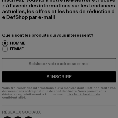
Inscrivez-vous ici à notre newsletter et receve
z à l'avenir des informations sur les tendances
actuelles, les offres et les bons de réduction d
e DefShop par e-mail!
Quels sont les produits qui vous intéressent?
HOMME
FEMME
COURRIEL
S'INSCRIRE
Vous trouverez des informations sur la manière dont DefShop traite vos
données dans notre politique de confidentialité. Vous pouvez vous
désinscrire gratuitement à tout moment.
Lire la déclaration de
confidentialité.