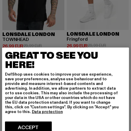
LONSDALE LONDON
LONSDALE LONDON
Fringford
TOWNHEAD
Prix courant: 26,99 EUR
Prix en promo
26,99 EUR
29,99 EUR
Prix courant: 26,99 EUR
Prix en promotion: 29,99 EUR
26,99 EUR
29,99 EUR
GREAT TO SEE YOU
HERE!
-28%
DefShop uses cookies to improve your use experience,
save your preferences, analyse use behaviour and to
provide and measure interest-based contents and
advertising. In addition, we allow partners to extract data
or to use cookies. This may also include the processing of
your data in the USA or other countries which do not have
the EU data protection standard. If you want to change
this, click on "Custom settings". By clicking on "Accept" you
agree to this.
Data protection
ACCEPT