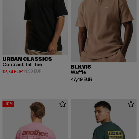
URBAN CLASSICS
Contrast Tall Tee
BLKVIS
Prix courant: 12,74 EUR
Prix en promotion: 14,99 EUR
12,74 EUR
14,99 EUR
Waffle
Prix courant: 47,49 EUR
47,49 EUR
-10%