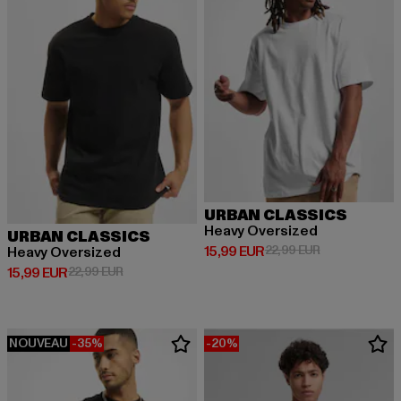
URBAN CLASSICS
Heavy Oversized
URBAN CLASSICS
Prix courant: 15,99 EUR
Prix en promot
15,99 EUR
22,99 EUR
Heavy Oversized
Prix courant: 15,99 EUR
Prix en promotion: 22,99 EUR
15,99 EUR
22,99 EUR
NOUVEAU
-35%
-20%