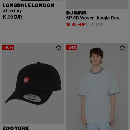
LONSDALE LONDON
St. Erney
DJINNS
Prix courant: 19,99 EUR
19,99 EUR
6P SB Woven Jungle Rev.
Prix courant: 19,83 EUR
Prix en promoti
19,83 EUR
31,99 EUR
-40%
-24%
ZOO YORK