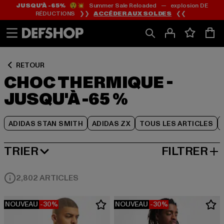
JUSQU’À -65%
😲💥 Summer Sale Reloaded — explosion DE
Passer
Passer
Passer
RÉDUCTIONS ❯❯
ACCÉDER AUX SOLDES
❮❮
au
au
au
Contenu
Pied
Grille
de
de
page
produits
RETOUR
CHOC THERMIQUE -
JUSQU'À -65 %
ADIDAS STAN SMITH
ADIDAS ZX
TOUS LES ARTICLES
TRIER
FILTRER
MEILLEURES VENTES
2,802 ARTICLES
NOUVEAU
-30%
NOUVEAU
-30%