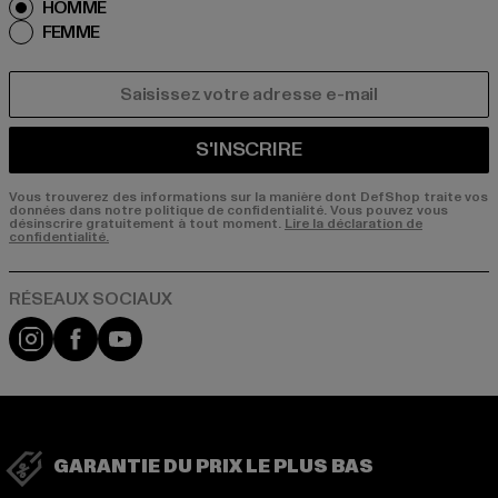
HOMME
FEMME
COURRIEL
S'INSCRIRE
Vous trouverez des informations sur la manière dont DefShop traite vos
données dans notre politique de confidentialité. Vous pouvez vous
désinscrire gratuitement à tout moment.
Lire la déclaration de
confidentialité.
Visit our Instagram page:
Visit our Facebook page:
Visit our YouTube channel:
GARANTIE DU PRIX LE PLUS BAS