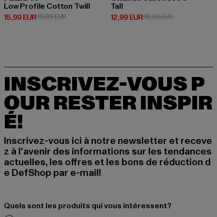
Low Profile Cotton Twill
Tall
Prix courant: 15,99 EUR
Prix en promotion: 19,99 EUR
Prix courant: 12,99 EUR
Prix en promot
15,99 EUR
19,99 EUR
12,99 EUR
19,99 EUR
INSCRIVEZ-VOUS P
OUR RESTER INSPIR
É!
Inscrivez-vous ici à notre newsletter et receve
z à l'avenir des informations sur les tendances
actuelles, les offres et les bons de réduction d
e DefShop par e-mail!
Quels sont les produits qui vous intéressent?