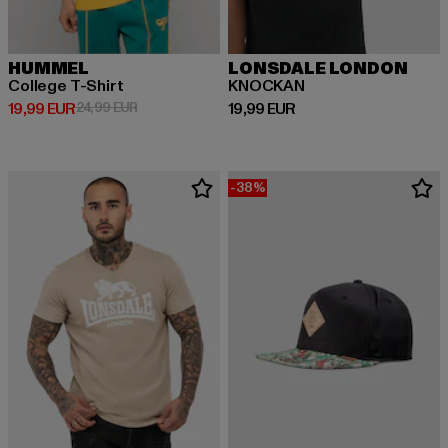
HUMMEL
LONSDALE LONDON
College T-Shirt
KNOCKAN
Prix courant: 19,99 EUR
Prix en promotion: 24,99 EUR
Prix courant: 19,99 EUR
19,99 EUR
24,99 EUR
19,99 EUR
-38%