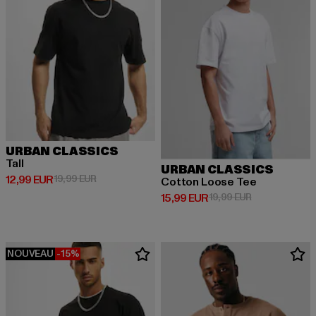
URBAN CLASSICS
Tall
URBAN CLASSICS
Prix courant: 12,99 EUR
Prix en promotion: 19,99 EUR
12,99 EUR
19,99 EUR
Cotton Loose Tee
Prix courant: 15,99 EUR
Prix en promot
15,99 EUR
19,99 EUR
NOUVEAU
-15%