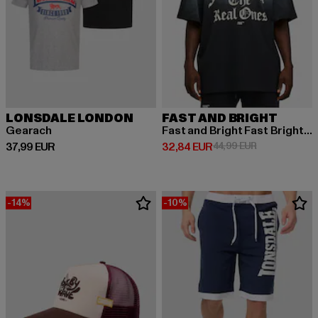
LONSDALE LONDON
FAST AND BRIGHT
Gearach
Fast and Bright Fast Bright Tee
Prix courant: 37,99 EUR
Prix courant: 32,84 EUR
Prix en promot
37,99 EUR
32,84 EUR
44,99 EUR
-14%
-10%