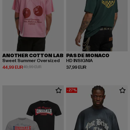
ANOTHER COTTON LAB
PAS DE MONACO
Sweet Summer Oversized
HD INSIGNIA
Prix courant: 44,99 EUR
Prix en promotion: 49,99 EUR
Prix courant: 37,99 EUR
44,99 EUR
49,99 EUR
37,99 EUR
-27%