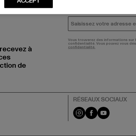
ACCEPT
HOMME
FEMME
COURRIEL
Vous trouverez des informations sur 
confidentialité. Vous pouvez vous dé
 recevez à
confidentialité.
nces
uction de
Visit our Instagram pa
Visit our Facebo
Visit our Y