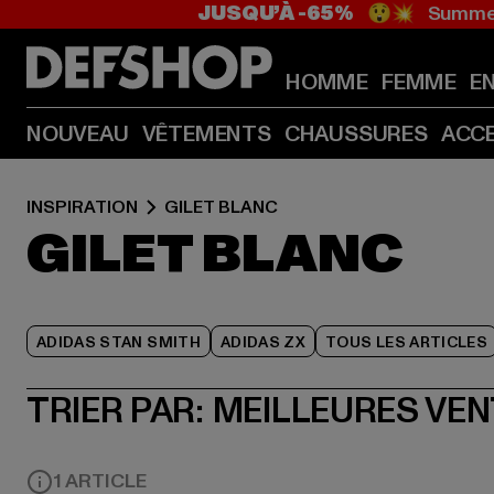
JUSQU’À -65%
😲💥 Summer
HOMME
FEMME
E
NOUVEAU
VÊTEMENTS
CHAUSSURES
ACC
INSPIRATION
GILET BLANC
GILET BLANC
ADIDAS STAN SMITH
ADIDAS ZX
TOUS LES ARTICLES
TRIER PAR:
MEILLEURES VE
1 ARTICLE