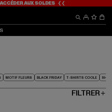
ACCÉDER AUX SOLDES
❮❮
S
S
MOTIF FLEURS
BLACK FRIDAY
T-SHIRTS COOLE
SHOR
FILTRER