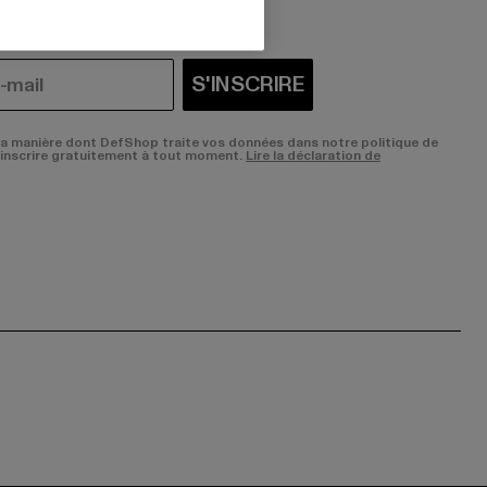
S'INSCRIRE
la manière dont DefShop traite vos données dans notre politique de
sinscrire gratuitement à tout moment.
Lire la déclaration de
ge:
ok page:
ouTube channel: