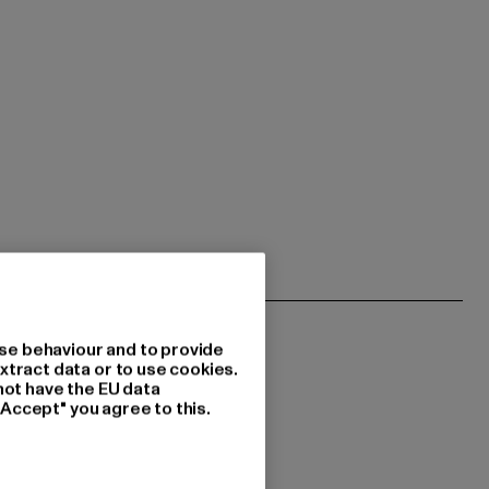
se behaviour and to provide
xtract data or to use cookies.
not have the EU data
"Accept" you agree to this.
i vous intéressent?