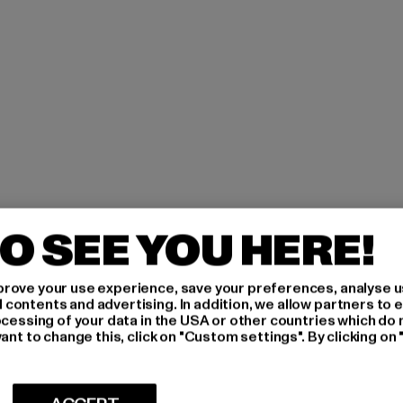
O SEE YOU HERE!
-
rove your use experience, save your preferences, analyse u
ontents and advertising. In addition, we allow partners to e
ocessing of your data in the USA or other countries which do 
R
ant to change this, click on "Custom settings". By clicking on 
Quels sont les produits qu