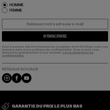
HOMME
FEMME
COURRIEL
S'INSCRIRE
Vous trouverez des informations sur la manière dont DefShop traite vos
données dans notre politique de confidentialité. Vous pouvez vous
désinscrire gratuitement à tout moment.
Lire la déclaration de
confidentialité.
Visit our Instagram page:
Visit our Facebook page:
Visit our YouTube channel:
GARANTIE DU PRIX LE PLUS BAS