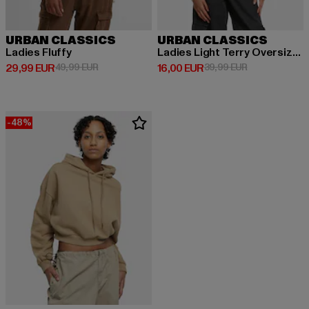
URBAN CLASSICS
URBAN CLASSICS
Ladies Fluffy
Ladies Light Terry Oversized
Prix courant: 29,99 EUR
Prix en promotion: 49,99 EUR
Prix courant: 16,00 EUR
Prix en promot
29,99 EUR
49,99 EUR
16,00 EUR
39,99 EUR
-48%