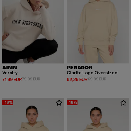
AIMN
PEGADOR
Varsity
Clarita Logo Oversized
Prix courant: 71,99 EUR
Prix en promotion: 79,99 EUR
Prix courant: 62,29 EUR
Prix en promo
71,99 EUR
79,99 EUR
62,29 EUR
69,99 EUR
-16%
-16%