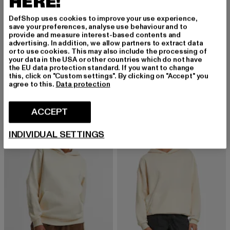
HERE!
DefShop uses cookies to improve your use experience,
save your preferences, analyse use behaviour and to
provide and measure interest-based contents and
advertising. In addition, we allow partners to extract data
or to use cookies. This may also include the processing of
CLOUD5IVE
URBAN CLASSICS
your data in the USA or other countries which do not have
Diamond
Ladies Oversized Ultra Heavy
the EU data protection standard. If you want to change
Prix courant: 31,34 EUR
31,34 EUR
Prix courant: 39,20 EUR
Prix en promo
this, click on "Custom settings". By clicking on "Accept" you
39,20 EUR
79,99 EUR
agree to this.
Data protection
ACCEPT
-40%
-60%
INDIVIDUAL SETTINGS