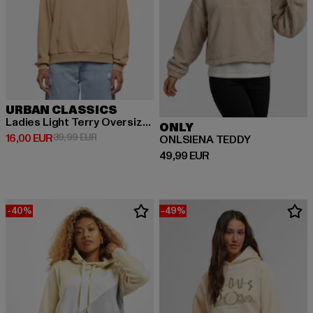
URBAN CLASSICS
Ladies Light Terry Oversized
ONLY
Prix courant: 16,00 EUR
Prix en promotion: 39,99 EUR
16,00 EUR
39,99 EUR
ONLSIENA TEDDY
Prix courant: 49,99 EUR
49,99 EUR
-40%
-49%