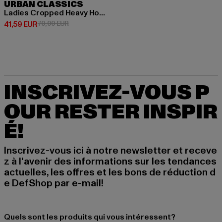
URBAN CLASSICS
Ladies Cropped Heavy Hoody
Prix courant: 41,59 EUR
Prix en promotion: 79,99 EUR
41,59 EUR
79,99 EUR
INSCRIVEZ-VOUS P
OUR RESTER INSPIR
É!
Inscrivez-vous ici à notre newsletter et receve
z à l'avenir des informations sur les tendances
actuelles, les offres et les bons de réduction d
e DefShop par e-mail!
Quels sont les produits qui vous intéressent?