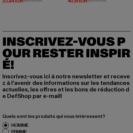
Prix courant: 23,84 EUR
Prix en promotion: 44,99 EUR
Prix courant: 40,19 EUR
Prix en promot
23,84 EUR
44,99 EUR
40,19 EUR
59,99 EUR
INSCRIVEZ-VOUS P
OUR RESTER INSPIR
É!
Inscrivez-vous ici à notre newsletter et receve
z à l'avenir des informations sur les tendances
actuelles, les offres et les bons de réduction d
e DefShop par e-mail!
Quels sont les produits qui vous intéressent?
HOMME
FEMME