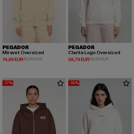
PEGADOR
PEGADOR
Miravet Oversized
Clarita Logo Oversized
Prix courant: 74,69 EUR
Prix en promotion: 89,99 EUR
Prix courant: 58,79 EUR
Prix en promo
74,69 EUR
89,99 EUR
58,79 EUR
69,99 EUR
-17%
-16%