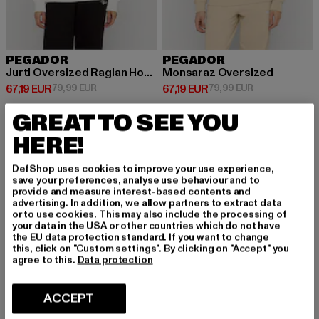
PEGADOR
PEGADOR
Jurti Oversized Raglan Hoodie
Monsaraz Oversized
Prix courant: 67,19 EUR
Prix en promotion: 79,99 EUR
Prix courant: 67,19 EUR
Prix en promot
67,19 EUR
79,99 EUR
67,19 EUR
79,99 EUR
GREAT TO SEE YOU
HERE!
-16%
NOUVEAU
-17%
DefShop uses cookies to improve your use experience,
save your preferences, analyse use behaviour and to
provide and measure interest-based contents and
advertising. In addition, we allow partners to extract data
or to use cookies. This may also include the processing of
your data in the USA or other countries which do not have
the EU data protection standard. If you want to change
this, click on "Custom settings". By clicking on "Accept" you
agree to this.
Data protection
ACCEPT