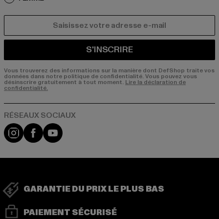
COURRIEL
S'INSCRIRE
Vous trouverez des informations sur la manière dont DefShop traite vos
données dans notre politique de confidentialité. Vous pouvez vous
désinscrire gratuitement à tout moment.
Lire la déclaration de
confidentialité.
Visit our Instagram page:
Visit our Facebook page:
Visit our YouTube channel:
GARANTIE DU PRIX LE PLUS BAS
PAIEMENT SÉCURISÉ