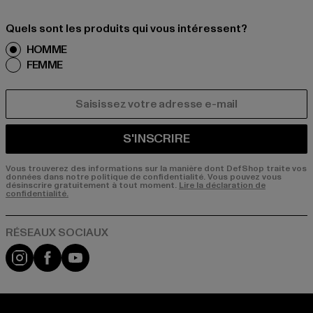
Quels sont les produits qui vous intéressent?
HOMME
FEMME
COURRIEL
S'INSCRIRE
Vous trouverez des informations sur la manière dont DefShop traite vos
données dans notre politique de confidentialité. Vous pouvez vous
désinscrire gratuitement à tout moment.
Lire la déclaration de
confidentialité.
Visit our Instagram page:
Visit our Facebook page:
Visit our YouTube channel: