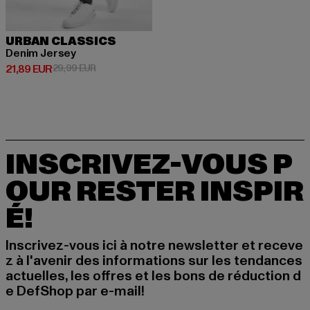
URBAN CLASSICS
Denim Jersey
Prix courant: 21,89 EUR
Prix en promotion: 29,99 EUR
21,89 EUR
29,99 EUR
INSCRIVEZ-VOUS P
OUR RESTER INSPIR
É!
Inscrivez-vous ici à notre newsletter et receve
z à l'avenir des informations sur les tendances
actuelles, les offres et les bons de réduction d
e DefShop par e-mail!