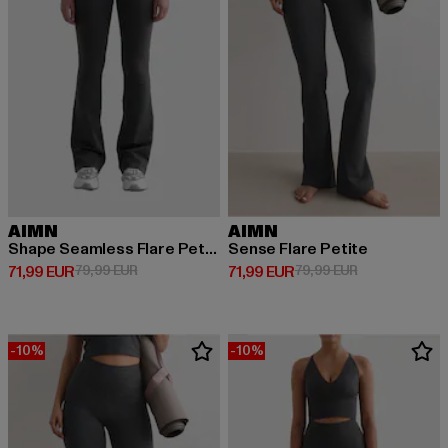
AIMN
AIMN
Shape Seamless Flare Petite
Sense Flare Petite
Prix courant: 71,99 EUR
Prix en promotion: 79,99 EUR
Prix courant: 71,99 EUR
Prix en promot
71,99 EUR
79,99 EUR
71,99 EUR
79,99 EUR
-10%
-10%