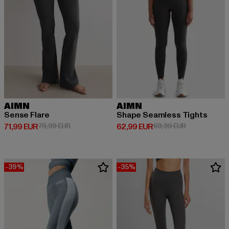
AIMN
AIMN
Sense Flare
Shape Seamless Tights
Prix courant: 71,99 EUR
Prix en promotion: 79,99 EUR
Prix courant: 62,99 EUR
Prix en promo
71,99 EUR
79,99 EUR
62,99 EUR
69,99 EUR
-39%
-35%