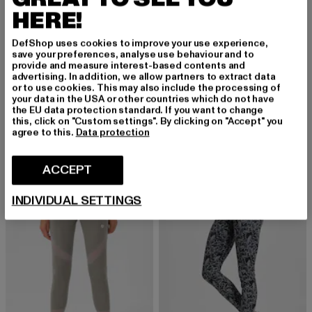
HERE!
DefShop uses cookies to improve your use experience,
save your preferences, analyse use behaviour and to
provide and measure interest-based contents and
advertising. In addition, we allow partners to extract data
or to use cookies. This may also include the processing of
AIMN
BORN
your data in the USA or other countries which do not have
Sense
Legging Nawal
the EU data protection standard. If you want to change
Prix courant: 30,10 EUR
Prix en promotion: 69,99 EUR
Prix courant: 34,15 EUR
Prix en promot
30,10 EUR
69,99 EUR
34,15 EUR
55,99 EUR
this, click on "Custom settings". By clicking on "Accept" you
agree to this.
Data protection
ACCEPT
NOUVEAU
-60%
-57%
INDIVIDUAL SETTINGS