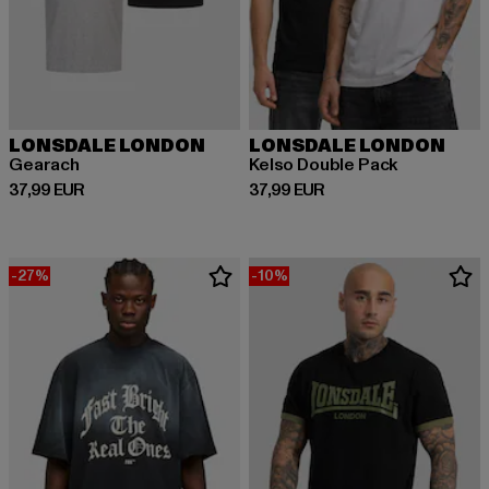
LONSDALE LONDON
LONSDALE LONDON
Gearach
Kelso Double Pack
Prix courant: 37,99 EUR
Prix courant: 37,99 EUR
37,99 EUR
37,99 EUR
-27%
-10%