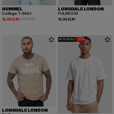
HUMMEL
LONSDALE LONDON
College T-Shirt
FULWOOD
Prix courant: 18,99 EUR
Prix en promotion: 24,99 EUR
Prix courant: 19,99 EUR
18,99 EUR
24,99 EUR
19,99 EUR
NOUVEAU
-35%
LONSDALE LONDON