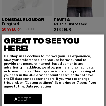
LONSDALE LONDON
FAVELA
Fringford
Muscle Distressed
Prix courant: 26,99 EUR
Prix en promotion: 29,99 EUR
26,99 EUR
29,99 EUR
Prix courant: 24,99 EUR
24,99 EUR
GREAT TO SEE YOU
HERE!
-20%
DefShop uses cookies to improve your use experience,
save your preferences, analyse use behaviour and to
provide and measure interest-based contents and
advertising. In addition, we allow partners to extract data
or to use cookies. This may also include the processing of
your data in the USA or other countries which do not have
the EU data protection standard. If you want to change
this, click on "Custom settings". By clicking on "Accept" you
agree to this.
Data protection
ACCEPT