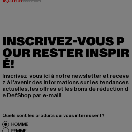
Prix courant: 18,00 EUR
Prix en promotion: 39,99 EUR
18,00 EUR
39,99 EUR
INSCRIVEZ-VOUS P
OUR RESTER INSPIR
É!
Inscrivez-vous ici à notre newsletter et receve
z à l'avenir des informations sur les tendances
actuelles, les offres et les bons de réduction d
e DefShop par e-mail!
Quels sont les produits qui vous intéressent?
HOMME
FEMME