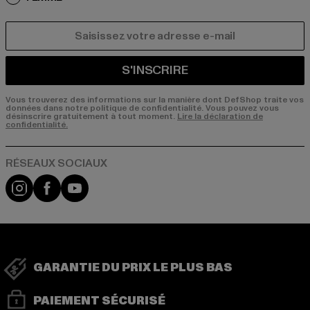
COURRIEL
S'INSCRIRE
Vous trouverez des informations sur la manière dont DefShop traite vos
données dans notre politique de confidentialité. Vous pouvez vous
désinscrire gratuitement à tout moment.
Lire la déclaration de
confidentialité.
Visit our Instagram page:
Visit our Facebook page:
Visit our YouTube channel:
GARANTIE DU PRIX LE PLUS BAS
PAIEMENT SÉCURISÉ