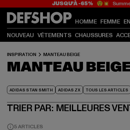
JUSQU’À -65%
😲💥 Summer
HOMME
FEMME
E
NOUVEAU
VÊTEMENTS
CHAUSSURES
ACC
INSPIRATION
MANTEAU BEIGE
MANTEAU BEIG
ADIDAS STAN SMITH
ADIDAS ZX
TOUS LES ARTICLES
TRIER PAR:
MEILLEURES VE
5 ARTICLES