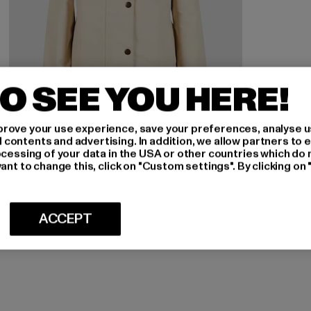
O SEE YOU HERE!
rove your use experience, save your preferences, analyse u
ontents and advertising. In addition, we allow partners to e
ocessing of your data in the USA or other countries which do 
FORVERT
ant to change this, click on "Custom settings". By clicking on 
Forvert Lemony
Prix courant: 100,09 EUR
Prix en promotion: 129,99 EUR
100,09 EUR
129,99 EUR
ACCEPT