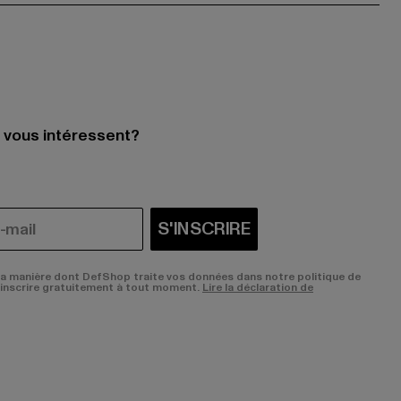
i vous intéressent?
S'INSCRIRE
la manière dont DefShop traite vos données dans notre politique de
sinscrire gratuitement à tout moment.
Lire la déclaration de