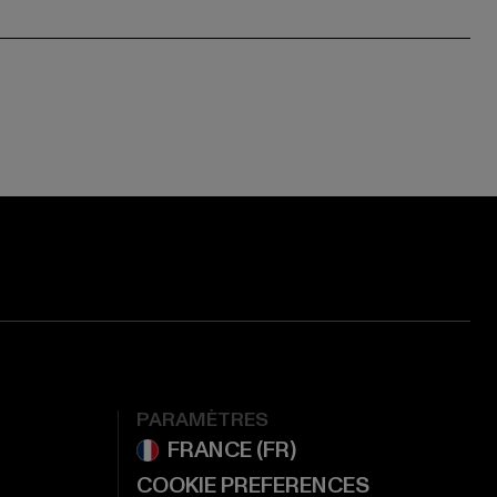
ge:
ok page:
ouTube channel:
PARAMÈTRES
COOKIE PREFERENCES