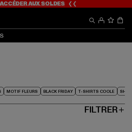
ACCÉDER AUX SOLDES
❮❮
S
S
MOTIF FLEURS
BLACK FRIDAY
T-SHIRTS COOLE
SHOR
FILTRER