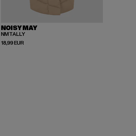
NOISY MAY
NMTALLY
Prix courant: 18,99 EUR
18,99 EUR