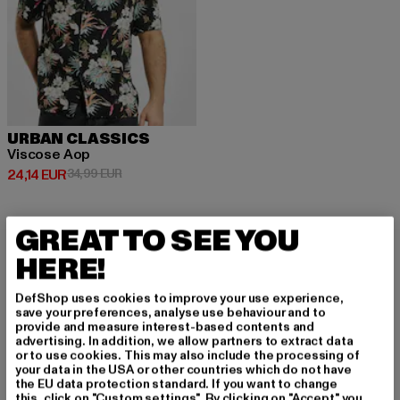
URBAN CLASSICS
Viscose Aop
Prix courant: 24,14 EUR
Prix en promotion: 34,99 EUR
24,14 EUR
34,99 EUR
GREAT TO SEE YOU
HERE!
INSCRIVEZ-VOUS P
DefShop uses cookies to improve your use experience,
save your preferences, analyse use behaviour and to
OUR RESTER INSPIR
provide and measure interest-based contents and
advertising. In addition, we allow partners to extract data
É!
or to use cookies. This may also include the processing of
your data in the USA or other countries which do not have
the EU data protection standard. If you want to change
this, click on "Custom settings". By clicking on "Accept" you