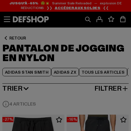
JUSQU’À -65%
😲💥 Summer Sale Reloaded — explosion DE
Passer
Passer
Passer
RÉDUCTIONS ❯❯
ACCÉDER AUX SOLDES
❮❮
au
au
au
Contenu
Pied
Grille
de
de
page
produits
RETOUR
PANTALON DE JOGGING
EN NYLON
ADIDAS STAN SMITH
ADIDAS ZX
TOUS LES ARTICLES
TRIER
FILTRER
MEILLEURES VENTES
4 ARTICLES
-27%
-16%