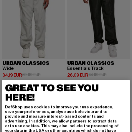
URBAN CLASSICS
URBAN CLASSICS
Wide
Essentials Track
Prix courant: 34,19 EUR
Prix en promotion: 59,99 EUR
Prix courant: 26,09 EUR
Prix en promot
34,19 EUR
59,99 EUR
26,09 EUR
44,99 EUR
GREAT TO SEE YOU
HERE!
DefShop uses cookies to improve your use experience,
INSCRIVEZ-VOUS P
save your preferences, analyse use behaviour and to
provide and measure interest-based contents and
advertising. In addition, we allow partners to extract data
OUR RESTER INSPIR
or to use cookies. This may also include the processing of
your data in the USA or other countries which do not have