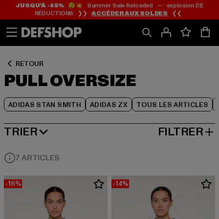
JUSQU’À -65%
😲💥 Summer Sale Reloaded — explosion DE
Passer
Passer
Passer
RÉDUCTIONS ❯❯
ACCÉDER AUX SOLDES
❮❮
au
au
au
Contenu
Pied
Grille
de
de
page
produits
RETOUR
PULL OVERSIZE
ADIDAS STAN SMITH
ADIDAS ZX
TOUS LES ARTICLES
TRIER
FILTRER
MEILLEURES VENTES
7 ARTICLES
-16%
-14%