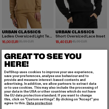
URBAN CLASSICS
URBAN CLASSICS
Ladies Oversized Light Terry
Short Oversized Lace Inset
Prix courant: 16,00 EUR
Prix en promotion: 39,99 EUR
Prix courant: 18,40 EUR
Prix en promot
16,00 EUR
39,99 EUR
18,40 EUR
45,99 EUR
GREAT TO SEE YOU
-15%
HERE!
DefShop uses cookies to improve your use experience,
save your preferences, analyse use behaviour and to
provide and measure interest-based contents and
advertising. In addition, we allow partners to extract data
or to use cookies. This may also include the processing of
your data in the USA or other countries which do not have
the EU data protection standard. If you want to change
this, click on "Custom settings". By clicking on "Accept" you
agree to this.
Data protection