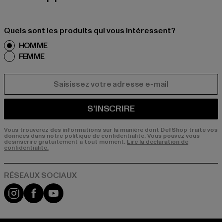
Quels sont les produits qui vous intéressent?
HOMME
FEMME
COURRIEL
S'INSCRIRE
Vous trouverez des informations sur la manière dont DefShop traite vos
données dans notre politique de confidentialité. Vous pouvez vous
désinscrire gratuitement à tout moment.
Lire la déclaration de
confidentialité.
Visit our Instagram page:
Visit our Facebook page:
Visit our YouTube channel: