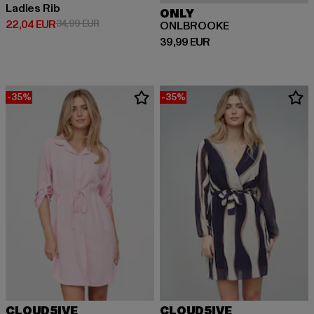
Ladies Rib
ONLY
Prix courant: 22,04 EUR
Prix en promotion: 34,99 EUR
22,04 EUR
34,99 EUR
ONLBROOKE
Prix courant: 39,99 EUR
39,99 EUR
-35%
-35%
CLOUD5IVE
CLOUD5IVE