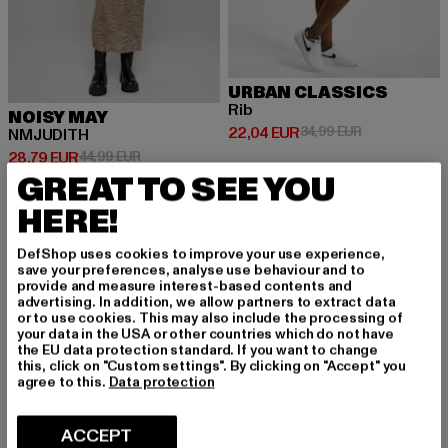
URBAN CLASSICS
Rib
NOISY MAY
Prix courant: 22,04 EUR
Prix en promot
22,04 EUR
34,99 EUR
NMJUDITH
Prix courant: 28,79 EUR
Prix en promotion: 44,99 EUR
28,79 EUR
44,99 EUR
GREAT TO SEE YOU
HERE!
-10%
NOUVEAU
DefShop uses cookies to improve your use experience,
save your preferences, analyse use behaviour and to
provide and measure interest-based contents and
advertising. In addition, we allow partners to extract data
or to use cookies. This may also include the processing of
your data in the USA or other countries which do not have
the EU data protection standard. If you want to change
this, click on "Custom settings". By clicking on "Accept" you
agree to this.
Data protection
ACCEPT