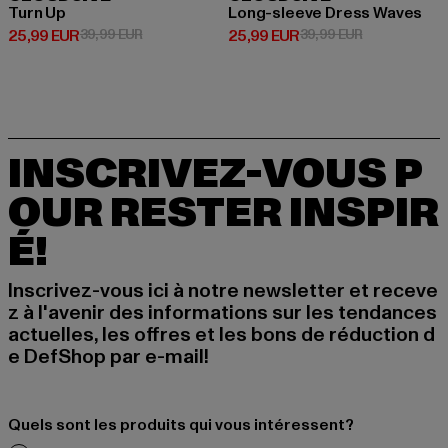
Turn Up
Long-sleeve Dress Waves
Prix courant: 25,99 EUR
Prix en promotion: 39,99 EUR
Prix courant: 25,99 EUR
Prix en promo
25,99 EUR
39,99 EUR
25,99 EUR
39,99 EUR
INSCRIVEZ-VOUS P
OUR RESTER INSPIR
É!
Inscrivez-vous ici à notre newsletter et receve
z à l'avenir des informations sur les tendances
actuelles, les offres et les bons de réduction d
e DefShop par e-mail!
Quels sont les produits qui vous intéressent?