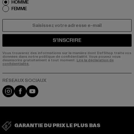
HOMME
FEMME
COURRIEL
S'INSCRIRE
Vous trouverez des informations sur la manière dont DefShop traite vos
données dans notre politique de confidentialité. Vous pouvez vous
désinscrire gratuitement à tout moment.
Lire la déclaration de
confidentialité.
Visit our Instagram page:
Visit our Facebook page:
Visit our YouTube channel:
GARANTIE DU PRIX LE PLUS BAS