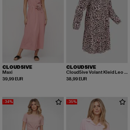
CLOUD5IVE
CLOUD5IVE
Maxi
Cloud5ive Volant Kleid Leo Print
Prix courant: 39,99 EUR
Prix courant: 38,99 EUR
39,99 EUR
38,99 EUR
-34%
-35%