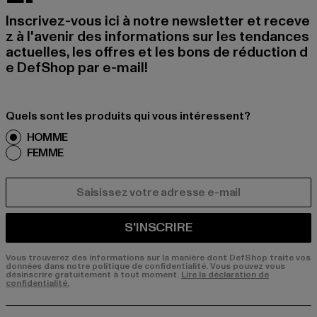
Inscrivez-vous ici à notre newsletter et receve
z à l'avenir des informations sur les tendances
actuelles, les offres et les bons de réduction d
e DefShop par e-mail!
Quels sont les produits qui vous intéressent?
HOMME
FEMME
COURRIEL
S'INSCRIRE
Vous trouverez des informations sur la manière dont DefShop traite vos
données dans notre politique de confidentialité. Vous pouvez vous
désinscrire gratuitement à tout moment.
Lire la déclaration de
confidentialité.