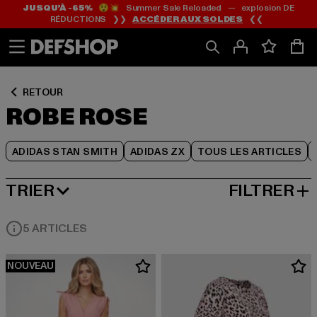
JUSQU’À -65%
😲💥 Summer Sale Reloaded — explosion DE
Passer
Passer
Passer
RÉDUCTIONS ❯❯
ACCÉDER AUX SOLDES
❮❮
au
au
au
Contenu
Pied
Grille
de
de
page
produits
RETOUR
ROBE ROSE
ADIDAS STAN SMITH
ADIDAS ZX
TOUS LES ARTICLES
TRIER
FILTRER
MEILLEURES VENTES
5 ARTICLES
NOUVEAU