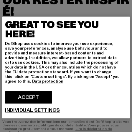
OUR RESTER INSPIR
É!
GREAT TO SEE YOU
Inscrivez-vous ici à notre newsletter et receve
z à l'avenir des informations sur les tendances
HERE!
actuelles, les offres et les bons de réduction d
e DefShop par e-mail!
DefShop uses cookies to improve your use experience,
save your preferences, analyse use behaviour and to
provide and measure interest-based contents and
advertising. In addition, we allow partners to extract data
or to use cookies. This may also include the processing of
Quels sont les produits qui vous intéressent?
your data in the USA or other countries which do not have
HOMME
the EU data protection standard. If you want to change
this, click on "Custom settings". By clicking on "Accept" you
FEMME
agree to this.
Data protection
COURRIEL
ACCEPT
S'INSCRIRE
INDIVIDUAL SETTINGS
Vous trouverez des informations sur la manière dont DefShop traite vos
données dans notre politique de confidentialité. Vous pouvez vous
désinscrire gratuitement à tout moment.
Lire la déclaration de