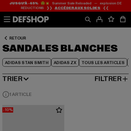
JUSQU’À -65%
😲💥 Summer Sale Reloaded — explosion DE
Passer
Passer
Passer
RÉDUCTIONS ❯❯
ACCÉDER AUX SOLDES
❮❮
au
au
au
Contenu
Pied
Grille
de
de
page
produits
RETOUR
SANDALES BLANCHES
ADIDAS STAN SMITH
ADIDAS ZX
TOUS LES ARTICLES
TRIER
FILTRER
MEILLEURES VENTES
1 ARTICLE
-10%