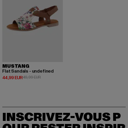
MUSTANG
Flat Sandals - undefined
Prix courant: 44,99 EUR
Prix en promotion: 49,99 EUR
44,99 EUR
49,99 EUR
INSCRIVEZ-VOUS P