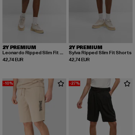
2Y PREMIUM
2Y PREMIUM
Leonardo Ripped Slim Fit Shorts
Sylva Ripped Slim Fit Shorts
Prix courant: 42,74 EUR
Prix courant: 42,74 EUR
42,74 EUR
42,74 EUR
-10%
-27%