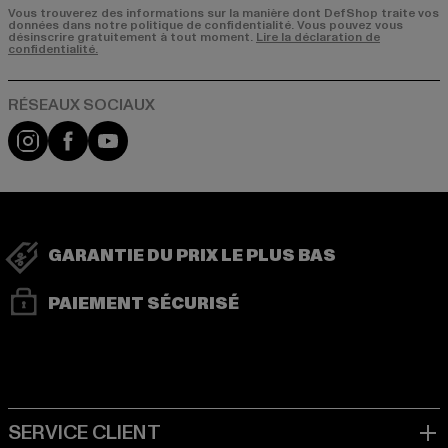
Vous trouverez des informations sur la manière dont DefShop traite vos
données dans notre politique de confidentialité. Vous pouvez vous
désinscrire gratuitement à tout moment.
Lire la déclaration de
confidentialité.
Visit our Instagram page:
Visit our Facebook page:
Visit our YouTube channel:
GARANTIE DU PRIX LE PLUS BAS
PAIEMENT SÉCURISÉ