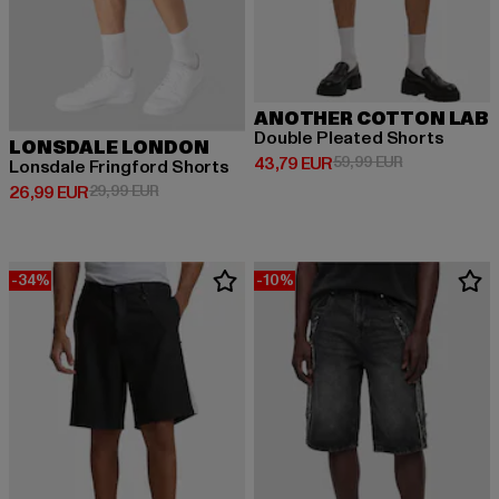
ANOTHER COTTON LAB
Double Pleated Shorts
LONSDALE LONDON
Prix courant: 43,79 EUR
Prix en promo
43,79 EUR
59,99 EUR
Lonsdale Fringford Shorts
Prix courant: 26,99 EUR
Prix en promotion: 29,99 EUR
26,99 EUR
29,99 EUR
-34%
-10%