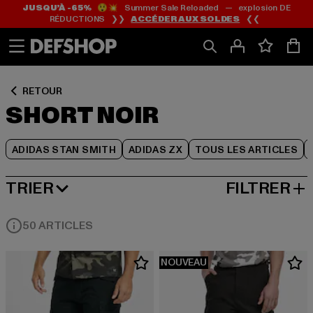
JUSQU’À -65%
😲💥 Summer Sale Reloaded — explosion DE
Passer
Passer
Passer
RÉDUCTIONS ❯❯
ACCÉDER AUX SOLDES
❮❮
au
au
au
Contenu
Pied
Grille
de
de
page
produits
RETOUR
SHORT NOIR
ADIDAS STAN SMITH
ADIDAS ZX
TOUS LES ARTICLES
TRIER
FILTRER
MEILLEURES VENTES
50 ARTICLES
NOUVEAU