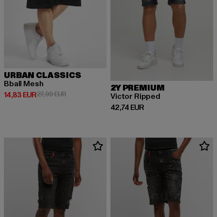
URBAN CLASSICS
Bball Mesh
2Y PREMIUM
Prix courant: 14,83 EUR
Prix en promotion: 27,99 EUR
14,83 EUR
27,99 EUR
Victor Ripped
Prix courant: 42,74 EUR
42,74 EUR