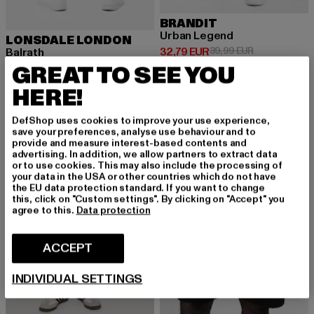
BRANDIT
Urban Legend
LONSDALE LONDON
Prix courant: 32,79 EUR
Prix en promo
32,79 EUR
39,99 EUR
Balrath
Prix courant: 45,89 EUR
Prix en promotion: 50,99 EUR
GREAT TO SEE YOU
45,89 EUR
50,99 EUR
HERE!
DefShop uses cookies to improve your use experience,
-12%
-10%
save your preferences, analyse use behaviour and to
provide and measure interest-based contents and
advertising. In addition, we allow partners to extract data
or to use cookies. This may also include the processing of
your data in the USA or other countries which do not have
the EU data protection standard. If you want to change
this, click on "Custom settings". By clicking on "Accept" you
agree to this.
Data protection
ACCEPT
INDIVIDUAL SETTINGS