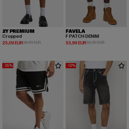
2Y PREMIUM
FAVELA
Cropped
F PATCH DENIM
Prix courant: 23,09 EUR
Prix en promotion: 34,99 EUR
Prix courant: 53,99 EUR
Prix en promo
23,09 EUR
34,99 EUR
53,99 EUR
59,99 EUR
-35%
-12%