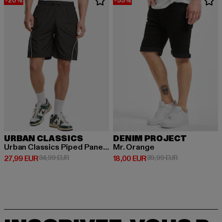
-20%
-55%
URBAN CLASSICS
DENIM PROJECT
Urban Classics Piped Panel Trackshorts
Mr. Orange
Prix courant: 27,99 EUR
Prix en promotion: 34,99 EUR
Prix courant: 18,00 EUR
Prix en promot
27,99 EUR
34,99 EUR
18,00 EUR
39,99 EUR