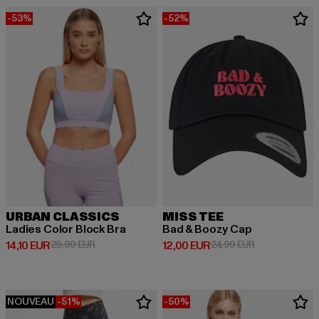
-53%
-52%
URBAN CLASSICS
MISS TEE
Ladies Color Block Bra
Bad & Boozy Cap
Prix courant: 14,10 EUR
Prix en promotion: 29,99 EUR
Prix courant: 12,00 EUR
Prix en promot
14,10 EUR
29,99 EUR
12,00 EUR
24,99 EUR
NOUVEAU
-51%
-50%