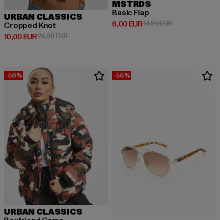
MSTRDS
Basic Flap
URBAN CLASSICS
Prix courant: 6,00 EUR
Prix en promotio
6,00 EUR
14,99 EUR
Cropped Knot
Prix courant: 10,00 EUR
Prix en promotion: 24,99 EUR
10,00 EUR
24,99 EUR
-58%
-56%
URBAN CLASSICS