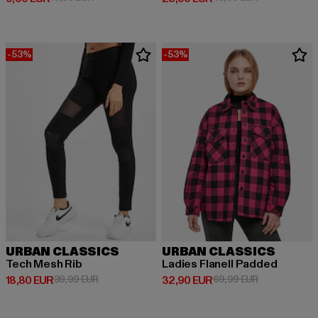
-53%
-53%
URBAN CLASSICS
URBAN CLASSICS
Tech Mesh Rib
Ladies Flanell Padded
Prix courant: 18,80 EUR
Prix en promotion: 39,99 EUR
Prix courant: 32,90 EUR
Prix en promo
18,80 EUR
39,99 EUR
32,90 EUR
69,99 EUR