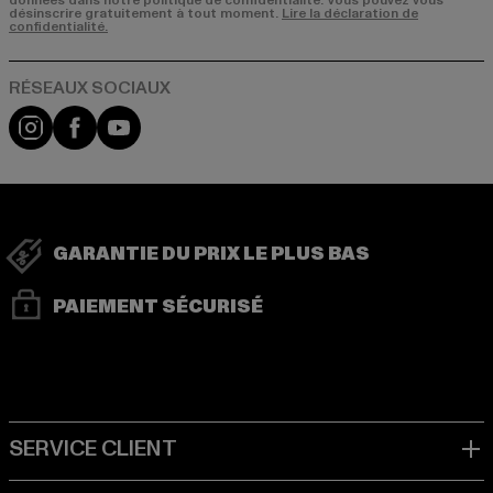
données dans notre politique de confidentialité. Vous pouvez vous
désinscrire gratuitement à tout moment.
Lire la déclaration de
confidentialité.
Visit our Instagram page:
Visit our Facebook page:
Visit our YouTube channel:
GARANTIE DU PRIX LE PLUS BAS
PAIEMENT SÉCURISÉ