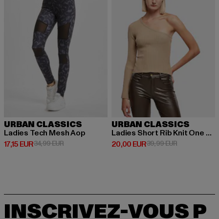
URBAN CLASSICS
URBAN CLASSICS
Ladies Tech Mesh Aop
Ladies Short Rib Knit One Sleeve
Prix courant: 17,15 EUR
Prix en promotion: 34,99 EUR
Prix courant: 20,00 EUR
Prix en promo
17,15 EUR
34,99 EUR
20,00 EUR
39,99 EUR
INSCRIVEZ-VOUS P