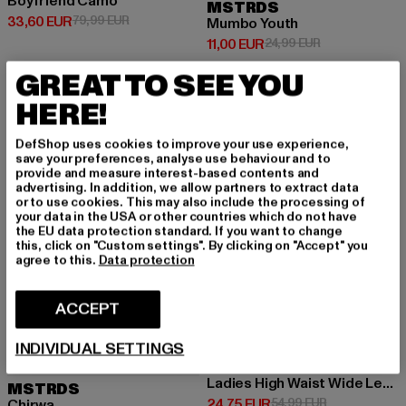
Boyfriend Camo
MSTRDS
Prix courant: 33,60 EUR
Prix en promotion: 79,99 EUR
33,60 EUR
79,99 EUR
Mumbo Youth
Prix courant: 11,00 EUR
Prix en promoti
11,00 EUR
24,99 EUR
GREAT TO SEE YOU
HERE!
NOUVEAU
-56%
-55%
DefShop uses cookies to improve your use experience,
save your preferences, analyse use behaviour and to
provide and measure interest-based contents and
advertising. In addition, we allow partners to extract data
or to use cookies. This may also include the processing of
your data in the USA or other countries which do not have
the EU data protection standard. If you want to change
this, click on "Custom settings". By clicking on "Accept" you
agree to this.
Data protection
ACCEPT
INDIVIDUAL SETTINGS
URBAN CLASSICS
Ladies High Waist Wide Leg Cropped
MSTRDS
Prix courant: 24,75 EUR
Prix en promot
24,75 EUR
54,99 EUR
Chirwa