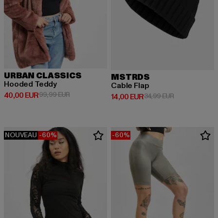
URBAN CLASSICS
MSTRDS
Hooded Teddy
Cable Flap
Prix courant: 40,00 EUR
Prix en promotion: 99,99 EUR
40,00 EUR
99,99 EUR
Prix courant: 14,00 EUR
Prix en promot
14,00 EUR
34,99 EUR
NOUVEAU
-60%
-60%