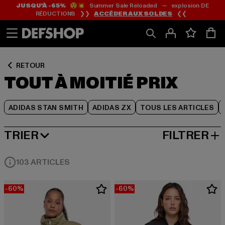
JUSQU’À -65%
😲💥 Summer Sale Reloaded — explosion DE
Passer
Passer
Passer
RÉDUCTIONS ❯❯
ACCÉDER AUX SOLDES
❮❮
au
au
au
Contenu
Pied
Grille
de
de
page
produits
RETOUR
TOUT À MOITIÉ PRIX
ADIDAS STAN SMITH
ADIDAS ZX
TOUS LES ARTICLES
TRIER
FILTRER
REMISE LA PLUS ÉLEVÉE
103 ARTICLES
-60%
-60%