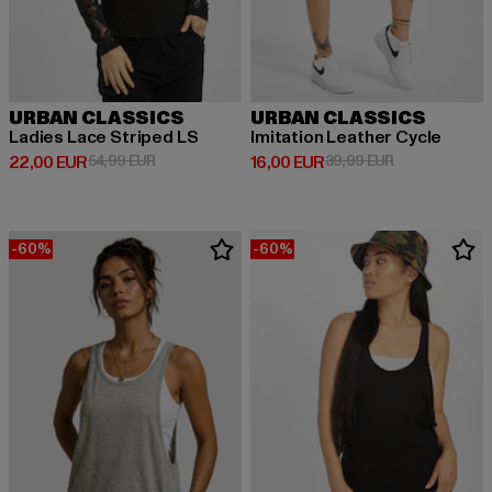
URBAN CLASSICS
URBAN CLASSICS
Ladies Lace Striped LS
Imitation Leather Cycle
Prix courant: 22,00 EUR
Prix en promotion: 54,99 EUR
Prix courant: 16,00 EUR
Prix en promot
22,00 EUR
54,99 EUR
16,00 EUR
39,99 EUR
-60%
-60%