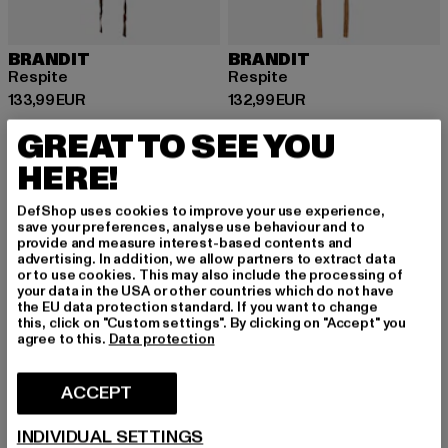
BRANDIT
BRANDIT
Respite
Respite
Prix courant: 133,99 EUR
Prix courant: 132,99 EUR
133,99 EUR
132,99 EUR
GREAT TO SEE YOU
HERE!
-10%
DefShop uses cookies to improve your use experience,
save your preferences, analyse use behaviour and to
provide and measure interest-based contents and
advertising. In addition, we allow partners to extract data
or to use cookies. This may also include the processing of
your data in the USA or other countries which do not have
the EU data protection standard. If you want to change
this, click on "Custom settings". By clicking on "Accept" you
agree to this.
Data protection
ACCEPT
INDIVIDUAL SETTINGS