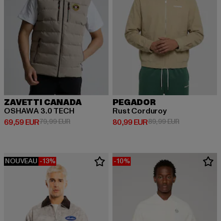
ZAVETTI CANADA
PEGADOR
OSHAWA 3.0 TECH
Rust Corduroy
Prix courant: 69,59 EUR
Prix en promotion: 79,99 EUR
Prix courant: 80,99 EUR
Prix en promo
69,59 EUR
79,99 EUR
80,99 EUR
89,99 EUR
NOUVEAU
-13%
-10%