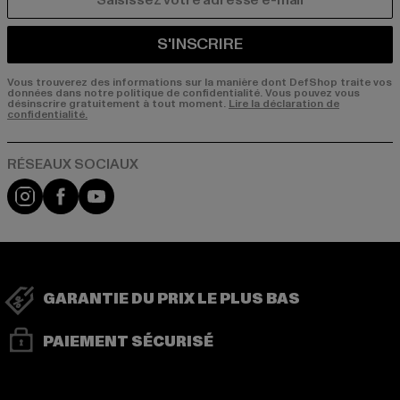
COURRIEL
S'INSCRIRE
Vous trouverez des informations sur la manière dont DefShop traite vos
données dans notre politique de confidentialité. Vous pouvez vous
désinscrire gratuitement à tout moment.
Lire la déclaration de
confidentialité.
Visit our Instagram page:
Visit our Facebook page:
Visit our YouTube channel:
GARANTIE DU PRIX LE PLUS BAS
PAIEMENT SÉCURISÉ