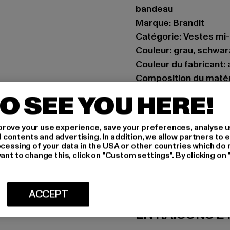
bandeau
Marque: Brandit
Catégorie: Vestes mi
Couleur: grau, schwar
Couleur du fabricant:
Composition du matér
Art.Nr: 9748-02721
O SEE YOU HERE!
Fabricant: Brandit Tex
rove your use experience, save your preferences, analyse u
Spichernstraße 6a | 5
ontents and advertising. In addition, we allow partners to e
ocessing of your data in the USA or other countries which do 
ant to change this, click on "Custom settings". By clicking on 
TAILLE
CONSEILS D'E
ACCEPT
LIVRAISONS E