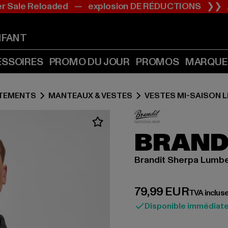
 Sale Reloaded — explosion DE RÉDUCTIONS ❯❯
Passer
Passer
au
au
Contenu
Pied
NFANT
(Appuyer
de
sur
page
ESSOIRES
PROMO DU JOUR
PROMOS
MARQUE
Entrée)
(Appuyer
sur
TEMENTS
MANTEAUX & VESTES
Entrée)
VESTES MI-SAISON 
BRAND
Brandit Sherpa Lumbe
Prix courant: 79,
79,99 EUR
TVA inclus
Disponible immédiat