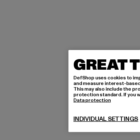
GREAT T
DefShop uses cookies to imp
and measure interest-based c
This may also include the pr
protection standard. If you w
Data protection
INDIVIDUAL SETTINGS