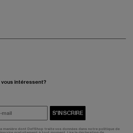
i vous intéressent?
S'INSCRIRE
la manière dont DefShop traite vos données dans notre politique de
sinscrire gratuitement à tout moment.
Lire la déclaration de