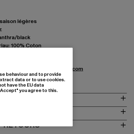
-saison légères
z
 anthra/black
iau: 100% Coton
til GmbH |
info@brandit-wear.com
se behaviour and to provide
0672 Köln | DE
xtract data or to use cookies.
not have the EU data
"Accept" you agree to this.
NTRETIEN
T RETOURS