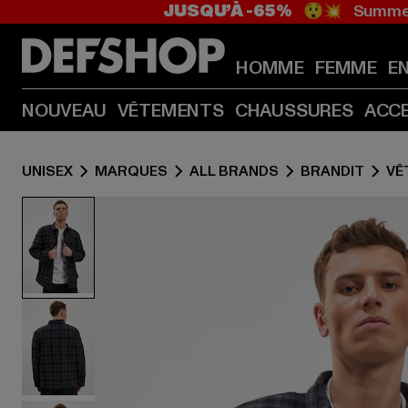
JUSQU’À -65%
😲💥 Summer
HOMME
FEMME
E
NOUVEAU
VÊTEMENTS
CHAUSSURES
ACC
UNISEX
MARQUES
ALL BRANDS
BRANDIT
VÊ