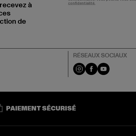
 recevez à
confidentialité.
nces
uction de
Visit our Instagram pa
Visit our Facebo
Visit our Y
PAIEMENT SÉCURISÉ