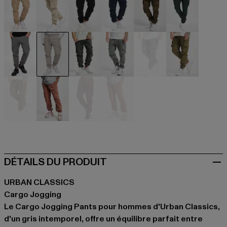
beige
beige
schwarz
blau
braun
grün
grau
grau
grau
grau
grau
olive
olive
orange
rot
rot
DÉTAILS DU PRODUIT
URBAN CLASSICS
Cargo Jogging
Le Cargo Jogging Pants pour hommes d'Urban Classics,
d'un gris intemporel, offre un équilibre parfait entre