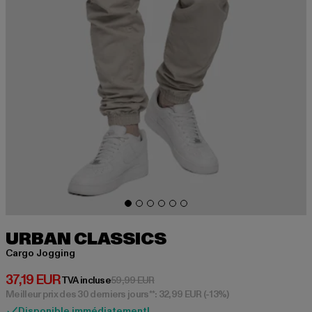
URBAN CLASSICS
Cargo Jogging
Prix courant: 37,19 EUR
37,19 EUR
Prix en promotion: 59,99 EUR
TVA incluse
59,99 EUR
Meilleur prix des 30 derniers jours**: 32,99 EUR
(-13%)
Disponible immédiatement!