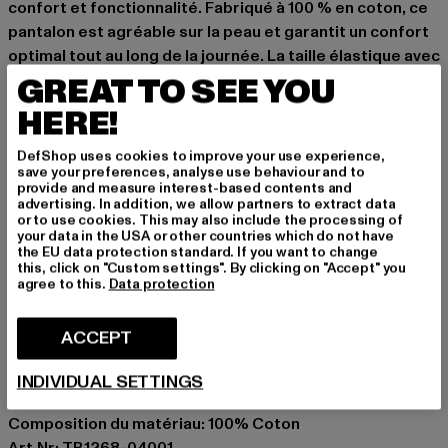
confort et fonctionnalité. Fabriqué à 100 % en coton, ce
pantalon est agréable sur la peau et garantit un confort
optimal tout au long de la journée. La taille élastique avec
cordon de serrage supplémentaire assure un
GREAT TO SEE YOU
ajustement sûr, tandis que les poches cargo typiques
HERE!
sur les côtés offrent un espace de rangement pratique
pour vos essentiels. Que ce soit pour une rencontre
DefShop uses cookies to improve your use experience,
save your preferences, analyse use behaviour and to
entre amis ou pour se détendre à la maison, ce Cargo
provide and measure interest-based contents and
Jogging Pants est un compagnon polyvalent.
advertising. In addition, we allow partners to extract data
or to use cookies. This may also include the processing of
Occasion: Quotidien, Confortable, Casual, Basic
your data in the USA or other countries which do not have
the EU data protection standard. If you want to change
Types de fermeture: Fermeture à glissière, Cordon de
this, click on "Custom settings". By clicking on "Accept" you
serrage
agree to this.
Data protection
Coupe: Décontracté
Marque: Urban Classics
ACCEPT
Catégorie: Pantalons cargo
Couleur: grau
INDIVIDUAL SETTINGS
Couleur du fabricant: wolfgrey
Composition du matériau: 100% Coton