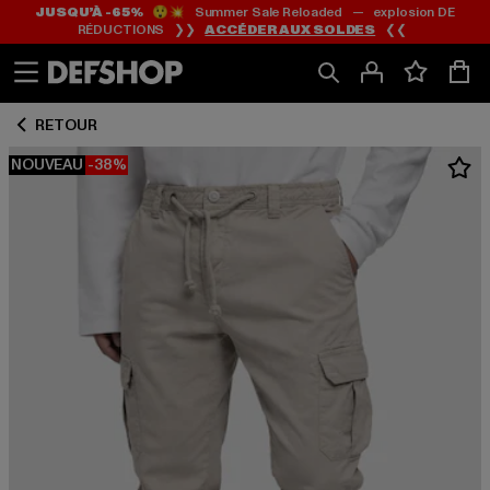
JUSQU’À -65%
😲💥 Summer Sale Reloaded — explosion DE
Passer
Passer
RÉDUCTIONS ❯❯
ACCÉDER AUX SOLDES
❮❮
au
au
Contenu
Pied
de
RETOUR
page
NOUVEAU
-38%