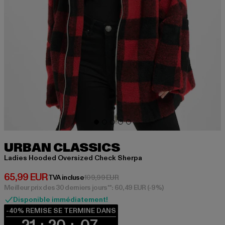
URBAN CLASSICS
Ladies Hooded Oversized Check Sherpa
Prix courant: 65,99 EUR
65,99 EUR
Prix en promotion: 109,99 EUR
TVA incluse
109,99 EUR
Meilleur prix des 30 derniers jours**: 60,49 EUR
(-9%)
Disponible immédiatement!
-40% REMISE SE TERMINE DANS