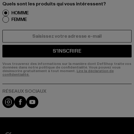
Quels sont les produits qui vous intéressent?
HOMME
FEMME
COURRIEL
S'INSCRIRE
Vous trouverez des informations sur la manière dont DefShop traite vos
données dans notre politique de confidentialité. Vous pouvez vous
désinscrire gratuitement à tout moment.
Lire la déclaration de
confidentialité.
Visit our Instagram page:
Visit our Facebook page:
Visit our YouTube channel: