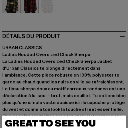
schwarz
schwarz
braun
DÉTAILS DU PRODUIT
URBAN CLASSICS
Ladies Hooded Oversized Check Sherpa
La Ladies Hooded Oversized Check Sherpa Jacket
d'Urban Classics te plonge directement dans
l'ambiance. Cette pièce robuste en 100% polyester te
garde au chaud quand les nuits en ville se rafraîchissent.
Le tissu sherpa doux au motif carreaux tendance est une
déclaration à lui seul – brut, mais douillet. Tu obtiens bien
plus qu'une simple veste épaisse ici : la capuche protège
du vent et donne à ton look la touche street essentielle.
Que ce soit pour traîner avec ton crew ou te rendre sur
GREAT TO SEE YOU
scène, ce style move se met facilement en mode repeat