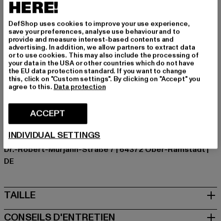
HERE!
et te garde prêt(e) pour tout ce qui arrive.
Occasion: Street, Quotidien, Loisirs, Casual
DefShop uses cookies to improve your use experience,
Découpe: Capuche
save your preferences, analyse use behaviour and to
provide and measure interest-based contents and
Types de fermeture: Fermeture à glissière
advertising. In addition, we allow partners to extract data
Marque: Urban Classics
or to use cookies. This may also include the processing of
your data in the USA or other countries which do not have
Catégorie: Vestes d'hiver
the EU data protection standard. If you want to change
Couleur: schwarz, rot
this, click on "Custom settings". By clicking on "Accept" you
agree to this.
Data protection
Couleur du fabricant: firered/blk
Composition du matériau: 100% Polyester
ACCEPT
Art.Nr: TB3056-01440
INDIVIDUAL SETTINGS
Fabricant: TB International GmbH |
info@tbint.de
Dr.-Robert-Murjahn-Straße 7 | 64372 Ober-Ramstadt |
DE
TAILLE
CONSEILS D'ENTRETIEN