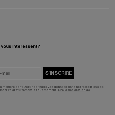
i vous intéressent?
S'INSCRIRE
la manière dont DefShop traite vos données dans notre politique de
sinscrire gratuitement à tout moment.
Lire la déclaration de