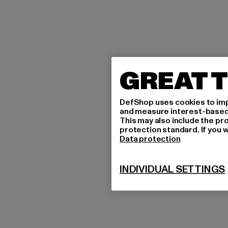
GREAT T
DefShop uses cookies to imp
and measure interest-based c
This may also include the pr
protection standard. If you w
Data protection
INDIVIDUAL SETTINGS