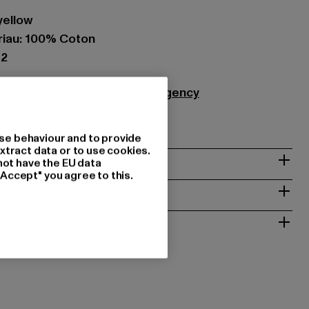
yellow
iau: 100% Coton
52
Agency GmbH |
info@themad.agency
48282 Emsdetten | DE
se behaviour and to provide
xtract data or to use cookies.
not have the EU data
"Accept" you agree to this.
NTRETIEN
T RETOURS