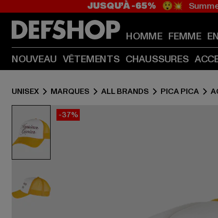
JUSQU’À -65%
😲💥 Summer
HOMME
FEMME
E
NOUVEAU
VÊTEMENTS
CHAUSSURES
ACC
UNISEX
MARQUES
ALL BRANDS
PICA PICA
A
-37%