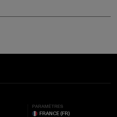
ge:
ok page:
ouTube channel:
PARAMÈTRES