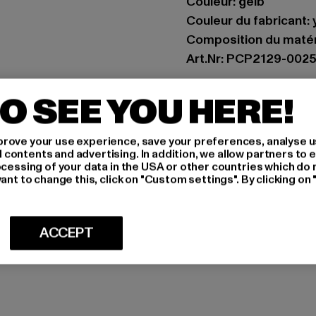
Couleur: gelb
Couleur du fabricant: 
Composition du matér
Art.Nr: PCP2129-002
Fabricant: The Mad 
O SEE YOU HERE!
Hollefeldstraße 16 | 
rove your use experience, save your preferences, analyse u
ontents and advertising. In addition, we allow partners to e
TAILLE
ocessing of your data in the USA or other countries which do 
ant to change this, click on "Custom settings". By clicking on 
CONSEILS D'E
LIVRAISONS E
ACCEPT