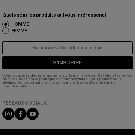
Quels sont les produits qui vous intéressent?
HOMME
FEMME
COURRIEL
S'INSCRIRE
Vous trouverez des informations sur la manière dont DefShop traite vos
données dans notre politique de confidentialité. Vous pouvez vous
désinscrire gratuitement à tout moment.
Lire la déclaration de
confidentialité.
Visit our Instagram page:
Visit our Facebook page:
Visit our YouTube channel: