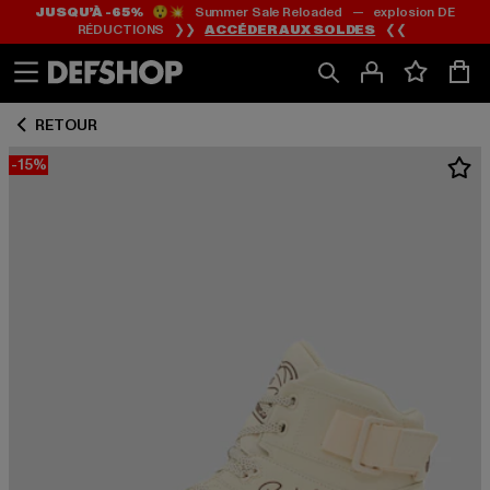
JUSQU’À -65%
😲💥 Summer Sale Reloaded — explosion DE
Passer
Passer
RÉDUCTIONS ❯❯
ACCÉDER AUX SOLDES
❮❮
au
au
Contenu
Pied
de
RETOUR
page
-15%