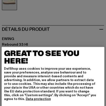
beige
DÉTAILS DU PRODUIT
EWING
Rebound 33 HI
GREAT TO SEE YOU
Marque: Ewing
Catégorie: Sneakers High
HERE!
Couleur: beige
DefShop uses cookies to improve your use experience,
Couleur du fabricant: beige
save your preferences, analyse use behaviour and to
Matériau supérieur: Cuir
provide and measure interest-based contents and
advertising. In addition, we allow partners to extract data
Doublure: autres matières
or to use cookies. This may also include the processing of
Art.Nr: 1RBE001N-00003
your data in the USA or other countries which do not have
the EU data protection standard. If you want to change
this, click on "Custom settings". By clicking on "Accept" you
agree to this.
Data protection
TAILLE