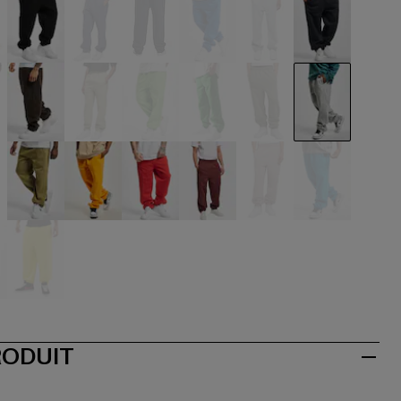
ige
schwarz
blau
blau
blau
blau
blau
u
braun
grün
grün
grün
grün
grau
ticolore
olive
orange
rot
rot
rosa
türkis
iß
gelb
RODUIT