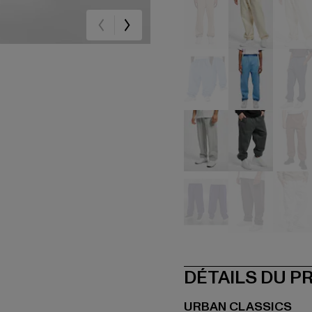
beige
beige
be
blau
blau
bla
grau
grau
mul
violet
violet
we
DÉTAILS DU P
URBAN CLASSICS