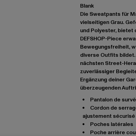
Blank
Die Sweatpants für Mä
vielseitigen Grau. Ge
und Polyester, bietet
DEFSHOP-Piece erwart
Bewegungsfreiheit, wä
diverse Outfits bildet
nächsten Street-Hera
zuverlässiger Begleite
Ergänzung deiner Garde
überzeugenden Auftrit
Pantalon de surv
Cordon de serrage à l'extérieur de la ceinture élastique pour un
ajustement sécurisé
Poches latérales
Poche arrière co