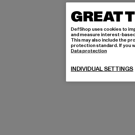
GREAT T
DefShop uses cookies to imp
and measure interest-based c
This may also include the pr
protection standard. If you w
Data protection
INDIVIDUAL SETTINGS