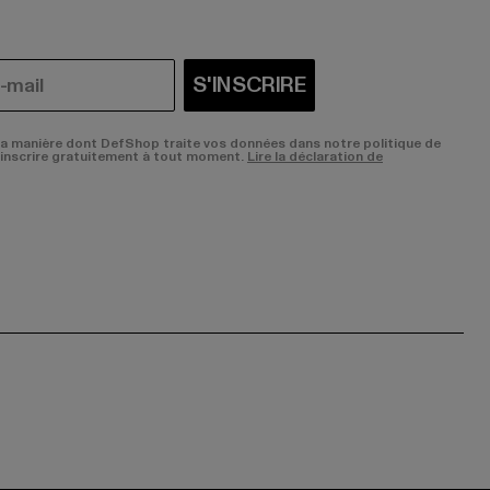
S'INSCRIRE
la manière dont DefShop traite vos données dans notre politique de
sinscrire gratuitement à tout moment.
Lire la déclaration de
ge:
ok page:
ouTube channel: