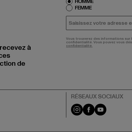
HOMME
FEMME
COURRIEL
Vous trouverez des informations sur 
confidentialité. Vous pouvez vous dé
 recevez à
confidentialité.
nces
uction de
Visit our Instagram pa
Visit our Facebo
Visit our Y