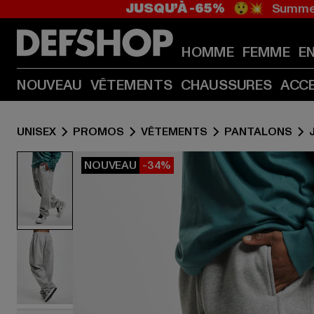
JUSQU’À -65%
😲💥 Summer
HOMME
FEMME
E
NOUVEAU
VÊTEMENTS
CHAUSSURES
ACC
UNISEX
PROMOS
VÊTEMENTS
PANTALONS
NOUVEAU
-34%