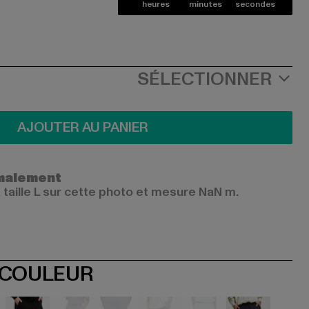
heures
minutes
secondes
SÉLECTIONNER
AJOUTER AU PANIER
ormalement
 taille L sur cette photo et mesure NaN m.
 COULEUR