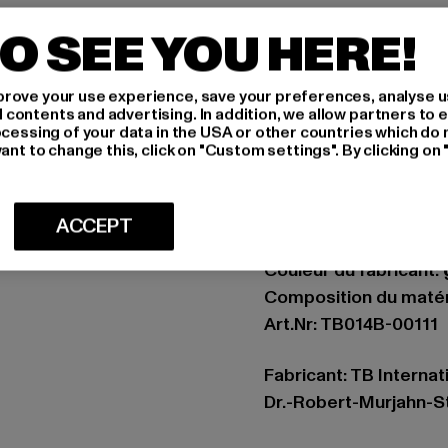
Les poignets côtelés au bout des jambes assurent un ajustement
O SEE YOU HERE!
confortable
Le matériau intér
rove your use experience, save your preferences, analyse u
Occasion: Quotidien, C
ontents and advertising. In addition, we allow partners to e
ocessing of your data in the USA or other countries which do 
Types de fermeture: 
ant to change this, click on "Custom settings". By clicking on 
Coupe: Normal
Marque: Urban Classi
Catégorie: Joggings
ACCEPT
Couleur: grau
Couleur du fabricant: 
Composition du matér
Art.Nr: TB014B-00111
Fabricant: TB Interna
Dr.-Robert-Murjahn-S