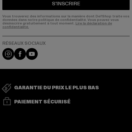
S'INSCRIRE
Vous trouverez des informations sur la manière dont DefShop traite vos
données dans notre politique de confidentialité. Vous pouvez vous
désinscrire gratuitement à tout moment.
Lire la déclaration de
confidentialité.
Visit our Instagram page:
Visit our Facebook page:
Visit our YouTube channel:
GARANTIE DU PRIX LE PLUS BAS
PAIEMENT SÉCURISÉ