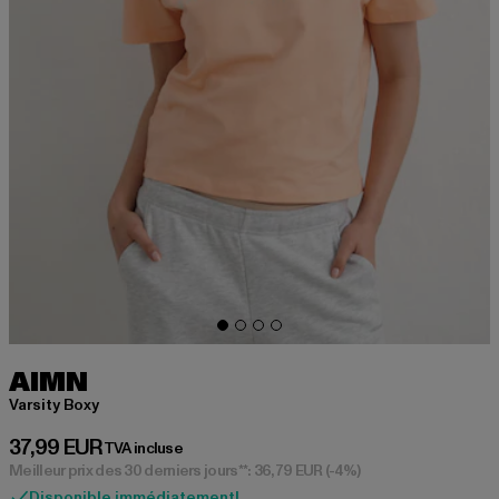
AIMN
Varsity Boxy
Prix courant: 37,99 EUR
37,99 EUR
TVA incluse
Meilleur prix des 30 derniers jours**: 36,79 EUR
(-4%)
Disponible immédiatement!