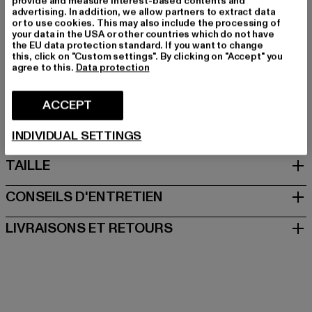
Couleur: orange
provide and measure interest-based contents and
advertising. In addition, we allow partners to extract data
Couleur du fabricant: peach
or to use cookies. This may also include the processing of
Composition du matériau: 100% Coton
your data in the USA or other countries which do not have
the EU data protection standard. If you want to change
Art.Nr: 24080607-00822
this, click on "Custom settings". By clicking on "Accept" you
agree to this.
Data protection
Fabricant: Urban Styles Agency GmbH & Co. KG |
agentur@urbanstylesagency.com
ACCEPT
Schanzenstraße 41 | 51063 Köln | DE
INDIVIDUAL SETTINGS
TAILLE
CONSEILS D'ENTRETIEN
LIVRAISONS ET RETOURS