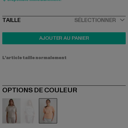
SIZE
TAILLE
SÉLECTIONNER
AJOUTER AU PANIER
L'article taille normalement
OPTIONS DE COULEUR
beige
grau
orange