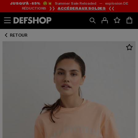
JUSQU’À -65%
😲💥 Summer Sale Reloaded — explosion DE
Passer
Passer
RÉDUCTIONS ❯❯
ACCÉDER AUX SOLDES
❮❮
au
au
Contenu
Pied
de
RETOUR
page