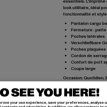
essentiels. L'imprimé 
look utilitaire, idéal 
fonctionnalité et style
pantalon cargo b
Fermeture : patt
poches latérales
verschließbare G
poches plaquées 
Cordon de serrag
confort de port 
Coupe large
Occasion: Quotidien, 
Types de fermeture: 
O SEE YOU HERE!
Coupe: Loose Fit
Marque: Brandit
rove your use experience, save your preferences, analyse u
Catégorie: Pantalons
ontents and advertising. In addition, we allow partners to e