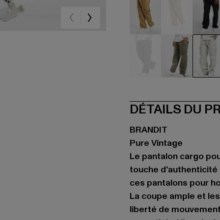
beige
beige
sc
grau
olive
we
DÉTAILS DU P
BRANDIT
Pure Vintage
Le pantalon cargo po
touche d'authenticité
ces pantalons pour ho
La coupe ample et le
liberté de mouvement