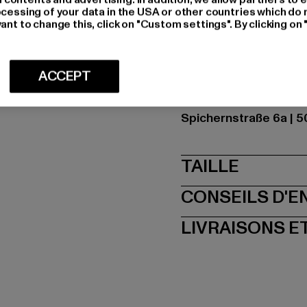
Couleur: weiß
ocessing of your data in the USA or other countries which do 
ant to change this, click on "Custom settings". By clicking on 
Couleur du fabricant: 
Composition du matér
Art.Nr: BD1003-00220
ACCEPT
Fabricant: Brandit Tex
Spichernstraße 6a | 5
TAILLE
CONSEILS D'E
LIVRAISONS E