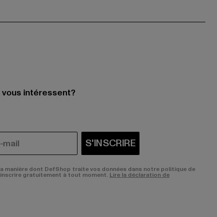
i vous intéressent?
S'INSCRIRE
la manière dont DefShop traite vos données dans notre politique de
sinscrire gratuitement à tout moment.
Lire la déclaration de