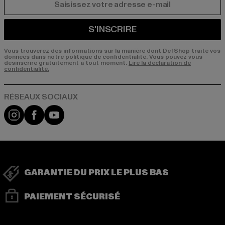
COURRIEL
S'INSCRIRE
Vous trouverez des informations sur la manière dont DefShop traite vos
données dans notre politique de confidentialité. Vous pouvez vous
désinscrire gratuitement à tout moment.
Lire la déclaration de
confidentialité.
Visit our Instagram page:
Visit our Facebook page:
Visit our YouTube channel:
GARANTIE DU PRIX LE PLUS BAS
PAIEMENT SÉCURISÉ