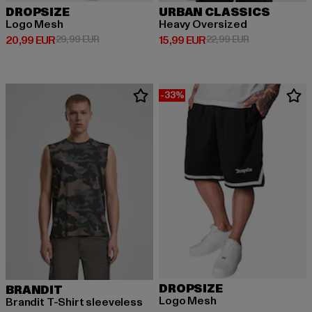
DROPSIZE
URBAN CLASSICS
Logo Mesh
Heavy Oversized
Prix courant: 20,99 EUR
Prix en promotion: 29,99 EUR
Prix courant: 15,99 EUR
Prix en promot
20,99 EUR
29,99 EUR
15,99 EUR
22,99 EUR
-33%
DROPSIZE
BRANDIT
Logo Mesh
Brandit T-Shirt sleeveless