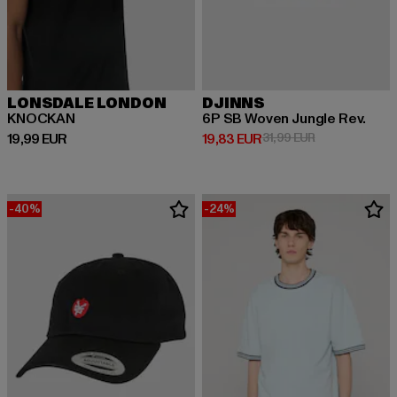
LONSDALE LONDON
DJINNS
KNOCKAN
6P SB Woven Jungle Rev.
Prix courant: 19,99 EUR
Prix courant: 19,83 EUR
Prix en promoti
19,99 EUR
19,83 EUR
31,99 EUR
-40%
-24%