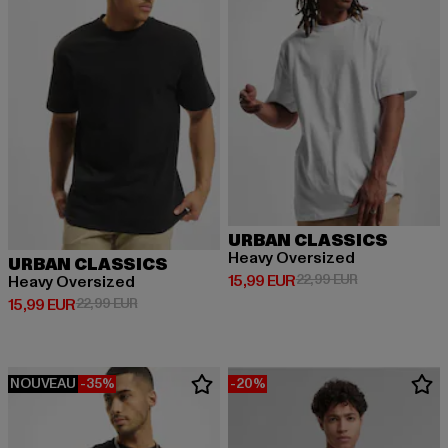
URBAN CLASSICS
Heavy Oversized
URBAN CLASSICS
Prix courant: 15,99 EUR
Prix en promot
15,99 EUR
22,99 EUR
Heavy Oversized
Prix courant: 15,99 EUR
Prix en promotion: 22,99 EUR
15,99 EUR
22,99 EUR
NOUVEAU
-35%
-20%