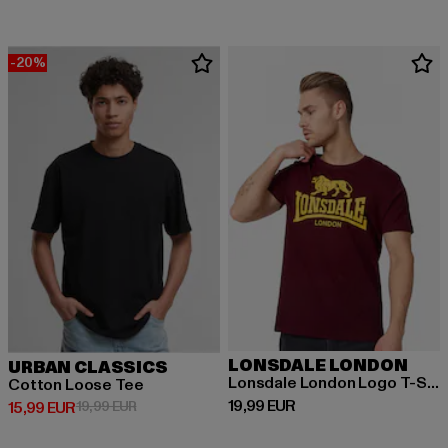
-20%
LONSDALE LONDON
URBAN CLASSICS
Lonsdale London Logo T-Shirt
Cotton Loose Tee
Prix courant: 19,99 EUR
19,99 EUR
Prix courant: 15,99 EUR
Prix en promotion: 19,99 EUR
15,99 EUR
19,99 EUR