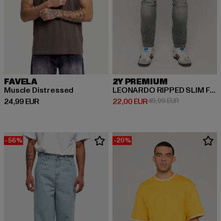
FAVELA
2Y PREMIUM
Muscle Distressed
LEONARDO RIPPED SLIM FIT JEANS
Prix courant: 24,99 EUR
Prix courant: 22,00 EUR
Prix en promo
24,99 EUR
22,00 EUR
49,99 EUR
-56%
-20%