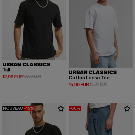
URBAN CLASSICS
Tall
URBAN CLASSICS
Prix courant: 12,99 EUR
Prix en promotion: 19,99 EUR
12,99 EUR
19,99 EUR
Cotton Loose Tee
Prix courant: 15,99 EUR
Prix en promot
15,99 EUR
19,99 EUR
NOUVEAU
-15%
-60%