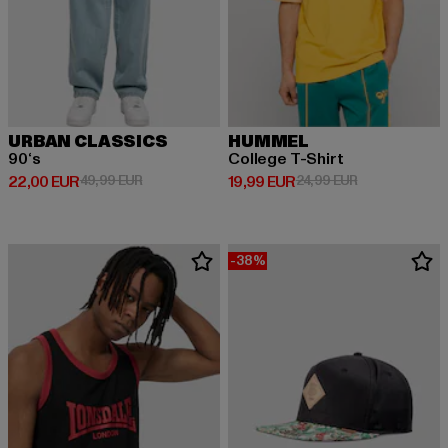
URBAN CLASSICS
HUMMEL
90‘s
College T-Shirt
Prix courant: 22,00 EUR
Prix en promotion: 49,99 EUR
Prix courant: 19,99 EUR
Prix en promot
22,00 EUR
49,99 EUR
19,99 EUR
24,99 EUR
-38%