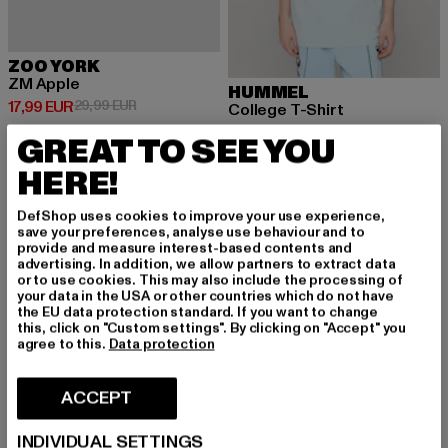
ZOO YORK
ZM Apple
HUMMEL
Prix courant: 17,99 EUR
Prix en promotion: 29,99 EUR
17,99 EUR
29,99 EUR
College T-Shirt
Prix courant: 18,99 EUR
Prix en promot
18,99 EUR
24,99 EUR
GREAT TO SEE YOU
HERE!
-20%
NOUVEAU
-35%
DefShop uses cookies to improve your use experience,
save your preferences, analyse use behaviour and to
provide and measure interest-based contents and
advertising. In addition, we allow partners to extract data
or to use cookies. This may also include the processing of
your data in the USA or other countries which do not have
the EU data protection standard. If you want to change
this, click on "Custom settings". By clicking on "Accept" you
agree to this.
Data protection
ACCEPT
INDIVIDUAL SETTINGS