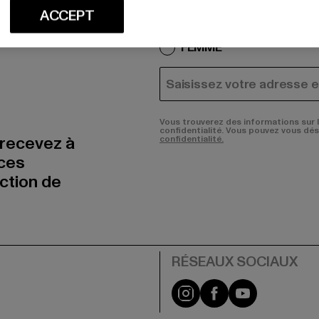
R
Quels sont les produits qu
ACCEPT
HOMME
FEMME
COURRIEL
Vous trouverez des informations sur 
confidentialité. Vous pouvez vous dé
 recevez à
confidentialité.
nces
uction de
Visit our Instagram pa
Visit our Facebo
Visit our Y