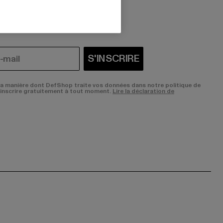
i vous intéressent?
S'INSCRIRE
la manière dont DefShop traite vos données dans notre politique de
sinscrire gratuitement à tout moment.
Lire la déclaration de
ge:
ok page:
ouTube channel: