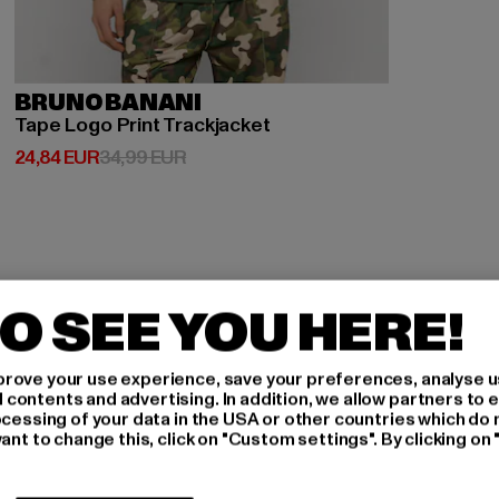
BRUNO BANANI
Tape Logo Print Trackjacket
Prix courant: 24,84 EUR
Prix en promotion: 34,99 EUR
24,84 EUR
34,99 EUR
O SEE YOU HERE!
-
rove your use experience, save your preferences, analyse u
ontents and advertising. In addition, we allow partners to e
ocessing of your data in the USA or other countries which do 
ant to change this, click on "Custom settings". By clicking on 