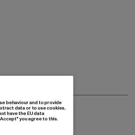
se behaviour and to provide
xtract data or to use cookies.
not have the EU data
"Accept" you agree to this.