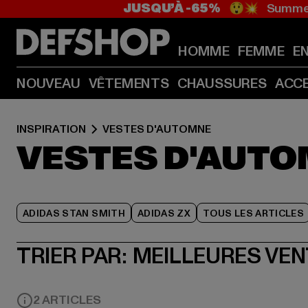
JUSQU’À -65%
😲💥 Summer
HOMME
FEMME
E
NOUVEAU
VÊTEMENTS
CHAUSSURES
ACC
INSPIRATION
VESTES D'AUTOMNE
VESTES D'AUT
ADIDAS STAN SMITH
ADIDAS ZX
TOUS LES ARTICLES
TRIER PAR:
MEILLEURES VE
2 ARTICLES