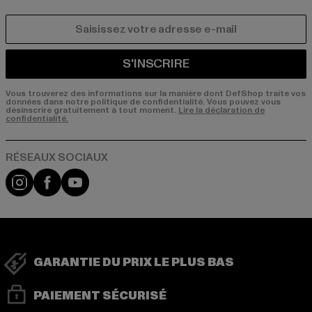
COURRIEL
S'INSCRIRE
Vous trouverez des informations sur la manière dont DefShop traite vos
données dans notre politique de confidentialité. Vous pouvez vous
désinscrire gratuitement à tout moment.
Lire la déclaration de
confidentialité.
Visit our Instagram page:
Visit our Facebook page:
Visit our YouTube channel:
GARANTIE DU PRIX LE PLUS BAS
PAIEMENT SÉCURISÉ