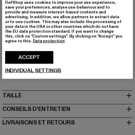
confortable pour les jeunes fans de streetwear.
DefShop uses cookies to improve your use experience,
save your preferences, analyse use behaviour and to
Marque: Another Cotton Lab
provide and measure interest-based contents and
Catégorie: Sweat & Fleece - Hoodies
advertising. In addition, we allow partners to extract data
or to use cookies. This may also include the processing of
Couleur: weiß
your data in the USA or other countries which do not have
Couleur du fabricant: white
the EU data protection standard. If you want to change
this, click on "Custom settings". By clicking on "Accept" you
Composition du matériau: 52% Coton, 48% Polyester
agree to this.
Data protection
Art.Nr: PD00008724-00220
ACCEPT
Fabricant: Urban Styles Agency GmbH & Co. KG |
agentur@urbanstylesagency.com
INDIVIDUAL SETTINGS
Schanzenstraße 41 | 51063 Köln | DE
TAILLE
CONSEILS D'ENTRETIEN
LIVRAISONS ET RETOURS