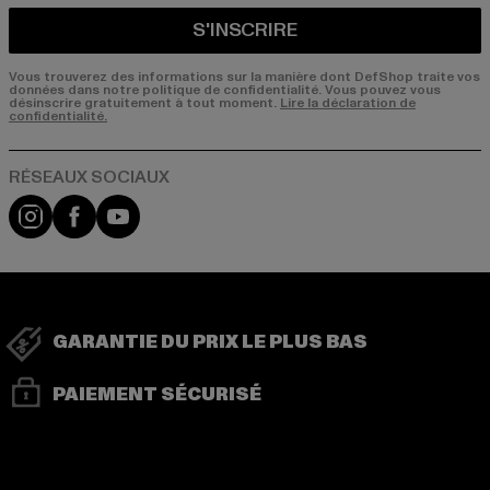
S'INSCRIRE
Vous trouverez des informations sur la manière dont DefShop traite vos
données dans notre politique de confidentialité. Vous pouvez vous
désinscrire gratuitement à tout moment.
Lire la déclaration de
confidentialité.
Visit our Instagram page:
Visit our Facebook page:
Visit our YouTube channel:
GARANTIE DU PRIX LE PLUS BAS
PAIEMENT SÉCURISÉ