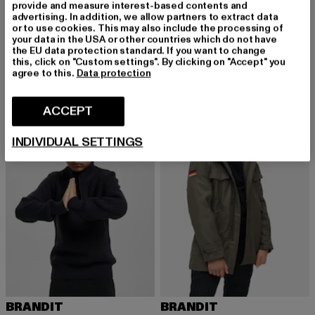
provide and measure interest-based contents and
advertising. In addition, we allow partners to extract data
BRANDIT
BRANDIT
or to use cookies. This may also include the processing of
Summerwindbreaker
Kids M65 Standard
your data in the USA or other countries which do not have
the EU data protection standard. If you want to change
Prix courant: 34,99 EUR
Prix courant: 23,00 EUR
Prix en promo
34,99 EUR
23,00 EUR
49,99 EUR
this, click on "Custom settings". By clicking on "Accept" you
agree to this.
Data protection
ACCEPT
NOUVEAU
INDIVIDUAL SETTINGS
BRANDIT
BRANDIT