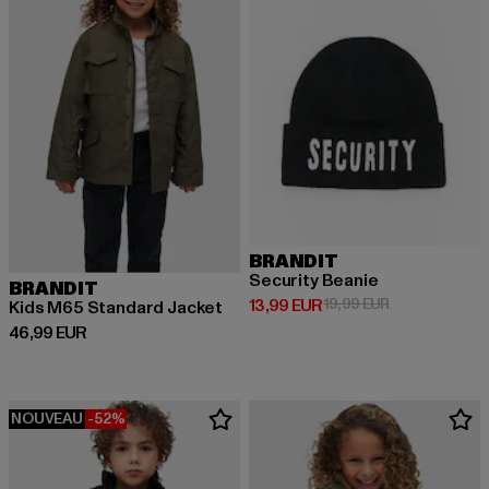
BRANDIT
Security Beanie
BRANDIT
Prix courant: 13,99 EUR
Prix en promot
13,99 EUR
19,99 EUR
Kids M65 Standard Jacket
Prix courant: 46,99 EUR
46,99 EUR
NOUVEAU
-52%