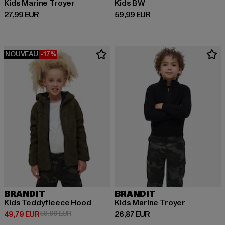
Kids Marine Troyer
Kids BW
Prix courant: 27,99 EUR
Prix courant: 59,99 EUR
27,99 EUR
59,99 EUR
NOUVEAU
-17%
BRANDIT
BRANDIT
Kids Teddyfleece Hood
Kids Marine Troyer
Prix courant: 49,79 EUR
Prix en promotion: 59,99 EUR
Prix courant: 26,87 EUR
49,79 EUR
59,99 EUR
26,87 EUR