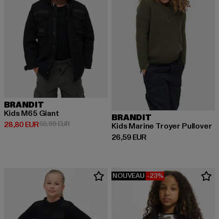
BRANDIT
Kids M65 Giant
BRANDIT
Prix courant: 28,80 EUR
Prix en promotion: 59,99 EUR
28,80 EUR
59,99 EUR
Kids Marine Troyer Pullover
Prix courant: 26,59 EUR
26,59 EUR
NOUVEAU
-23%