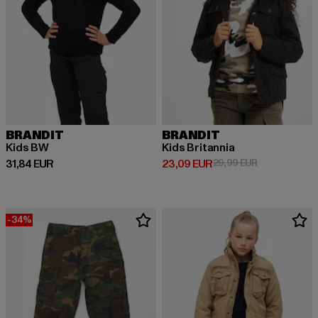
BRANDIT
BRANDIT
Kids BW
Kids Britannia
Prix courant: 31,84 EUR
Prix courant: 23,09 EUR
Prix en promo
31,84 EUR
23,09 EUR
29,99 EUR
-34%