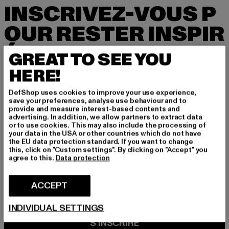
INSCRIVEZ-VOUS P
OUR RESTER INSPIR
É!
GREAT TO SEE YOU
HERE!
Inscrivez-vous ici à notre newsletter et receve
z à l'avenir des informations sur les tendances
DefShop uses cookies to improve your use experience,
actuelles, les offres et les bons de réduction d
save your preferences, analyse use behaviour and to
e DefShop par e-mail!
provide and measure interest-based contents and
advertising. In addition, we allow partners to extract data
or to use cookies. This may also include the processing of
your data in the USA or other countries which do not have
the EU data protection standard. If you want to change
Quels sont les produits qui vous intéressent?
this, click on "Custom settings". By clicking on "Accept" you
HOMME
agree to this.
Data protection
FEMME
ACCEPT
COURRIEL
INDIVIDUAL SETTINGS
S'INSCRIRE