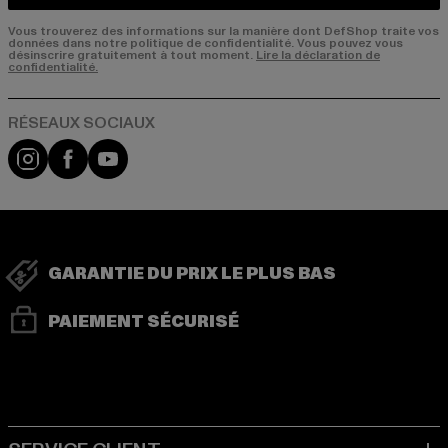
Vous trouverez des informations sur la manière dont DefShop traite vos
données dans notre politique de confidentialité. Vous pouvez vous
désinscrire gratuitement à tout moment.
Lire la déclaration de
confidentialité.
Visit our Instagram page:
Visit our Facebook page:
Visit our YouTube channel:
GARANTIE DU PRIX LE PLUS BAS
PAIEMENT SÉCURISÉ