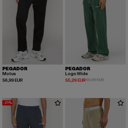
PEGADOR
PEGADOR
Motus
Logo Wide
Prix courant: 56,99 EUR
Prix courant: 55,29 EUR
Prix en promo
56,99 EUR
55,29 EUR
69,99 EUR
-21%