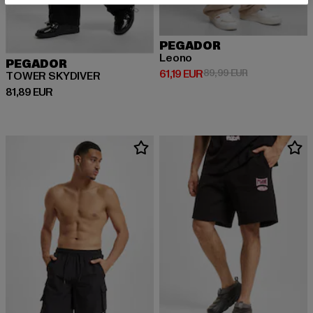
PEGADOR
Leono
PEGADOR
Prix courant: 61,19 EUR
Prix en promoti
61,19 EUR
89,99 EUR
TOWER SKYDIVER
Prix courant: 81,89 EUR
81,89 EUR