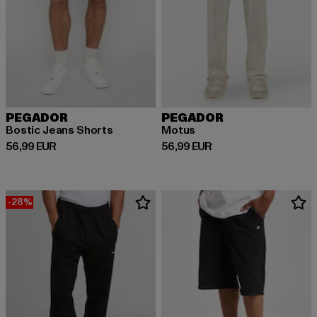
PEGADOR
PEGADOR
Bostic Jeans Shorts
Motus
Prix courant: 56,99 EUR
Prix courant: 56,99 EUR
56,99 EUR
56,99 EUR
-28%