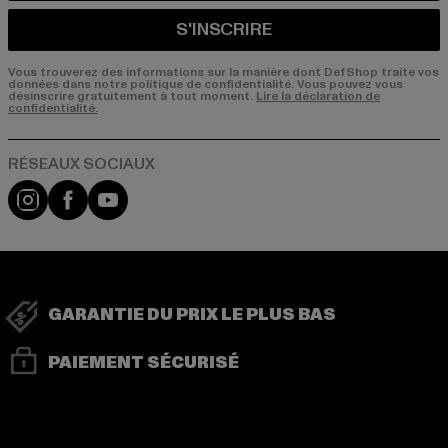
S'INSCRIRE
Vous trouverez des informations sur la manière dont DefShop traite vos
données dans notre politique de confidentialité. Vous pouvez vous
désinscrire gratuitement à tout moment.
Lire la déclaration de
confidentialité.
Visit our Instagram page:
Visit our Facebook page:
Visit our YouTube channel:
GARANTIE DU PRIX LE PLUS BAS
PAIEMENT SÉCURISÉ