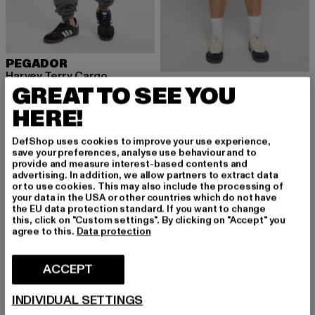
PEGADOR
Harvey Terry Cargo
PEGADOR
GREAT TO SEE YOU
Prix courant: 83,69 EUR
83,69 EUR
Bostic Jeans Shorts
Prix courant: 56,99 EUR
56,99 EUR
HERE!
DefShop uses cookies to improve your use experience,
save your preferences, analyse use behaviour and to
provide and measure interest-based contents and
-32%
advertising. In addition, we allow partners to extract data
or to use cookies. This may also include the processing of
your data in the USA or other countries which do not have
the EU data protection standard. If you want to change
this, click on "Custom settings". By clicking on "Accept" you
agree to this.
Data protection
ACCEPT
INDIVIDUAL SETTINGS