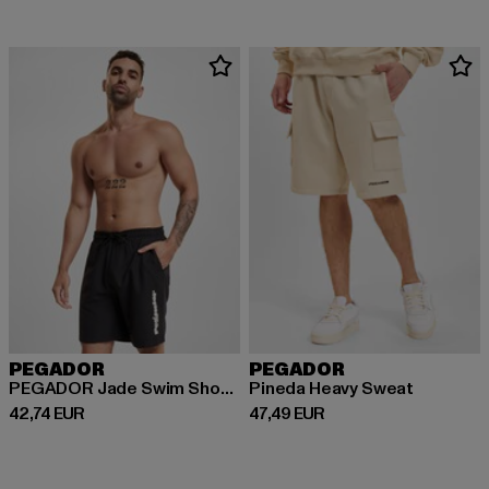
PEGADOR
PEGADOR
PEGADOR Jade Swim Shorts
Pineda Heavy Sweat
Prix courant: 42,74 EUR
Prix courant: 47,49 EUR
42,74 EUR
47,49 EUR