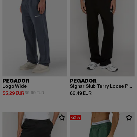
PEGADOR
PEGADOR
Logo Wide
Signar Slub Terry Loose Pants
Prix courant: 55,29 EUR
Prix en promotion: 69,99 EUR
Prix courant: 66,49 EUR
55,29 EUR
69,99 EUR
66,49 EUR
-21%