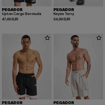
PEGADOR
PEGADOR
Upton Cargo Bermuda
Keyes Terry
Prix courant: 47,49 EUR
Prix courant: 54,99 EUR
47,49 EUR
54,99 EUR
PEGADOR
PEGADOR