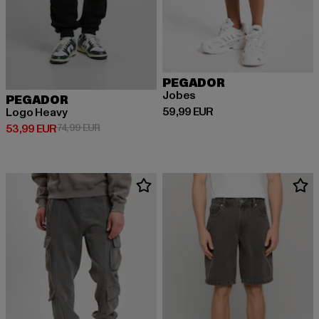
PEGADOR
Jobes
PEGADOR
Prix courant: 59,99 EUR
59,99 EUR
Logo Heavy
Prix courant: 53,99 EUR
Prix en promotion: 74,99 EUR
53,99 EUR
74,99 EUR