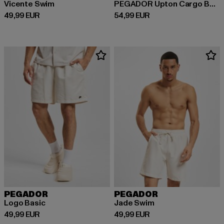
Vicente Swim
PEGADOR Upton Cargo Bermuda Swim Shorts
Prix courant: 49,99 EUR
Prix courant: 54,99 EUR
49,99 EUR
54,99 EUR
PEGADOR
PEGADOR
Logo Basic
Jade Swim
Prix courant: 49,99 EUR
Prix courant: 49,99 EUR
49,99 EUR
49,99 EUR