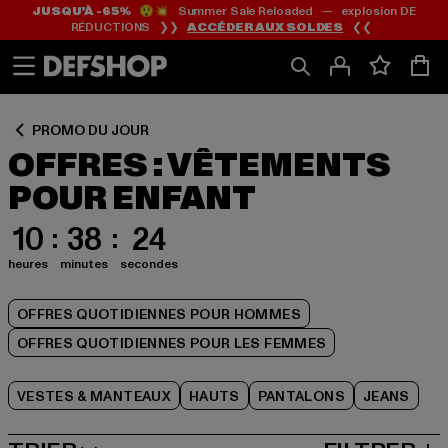
JUSQU’À -65%
😲💥 Summer Sale Reloaded — explosion DE
Passer
Passer
Passer
RÉDUCTIONS ❯❯
ACCÉDER AUX SOLDES
❮❮
au
au
au
Contenu
Pied
Grille
de
de
page
produits
PROMO DU JOUR
OFFRES : VÊTEMENTS
POUR ENFANT
10
38
24
heures
minutes
secondes
OFFRES QUOTIDIENNES POUR HOMMES
OFFRES QUOTIDIENNES POUR LES FEMMES
VESTES & MANTEAUX
HAUTS
PANTALONS
JEANS