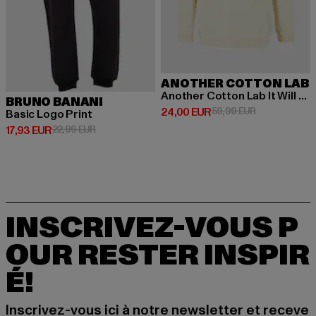
ANOTHER COTTON LAB
Another Cotton Lab It Will All Be Alright Kids Hoodie
BRUNO BANANI
Prix courant: 24,00 EUR
Prix en promo
24,00 EUR
59,99 EUR
Basic Logo Print
Prix courant: 17,93 EUR
Prix en promotion: 22,99 EUR
17,93 EUR
22,99 EUR
INSCRIVEZ-VOUS P
OUR RESTER INSPIR
É!
Inscrivez-vous ici à notre newsletter et receve