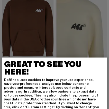
GREAT TO SEE YOU
ANOTHER COTTON LAB
ANOTHER COTTON LAB
Cacao Department Oversized Hoodie
Cacao Department Oversized Hoodie
HERE!
Prix courant: 46,19 EUR
Prix en promotion: 59,99 EUR
Prix courant: 41,99 EUR
Prix en promot
46,19 EUR
59,99 EUR
41,99 EUR
55,99 EUR
DefShop uses cookies to improve your use experience,
save your preferences, analyse use behaviour and to
provide and measure interest-based contents and
advertising. In addition, we allow partners to extract data
-25%
-23%
or to use cookies. This may also include the processing of
your data in the USA or other countries which do not have
the EU data protection standard. If you want to change
this, click on "Custom settings". By clicking on "Accept" you