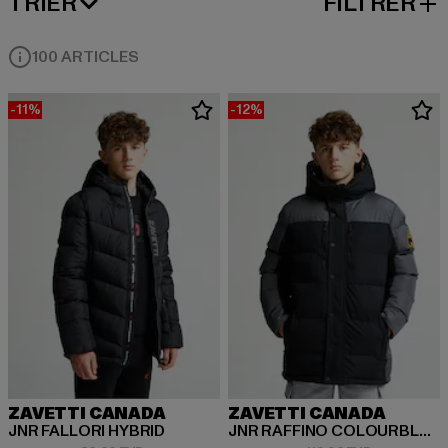
TRIER
FILTRER
MEILLEURES VENTES
100 ARTICLES
-11%
-12%
ZAVETTI CANADA
ZAVETTI CANADA
JNR FALLORI HYBRID
JNR RAFFINO COLOURBLOCK