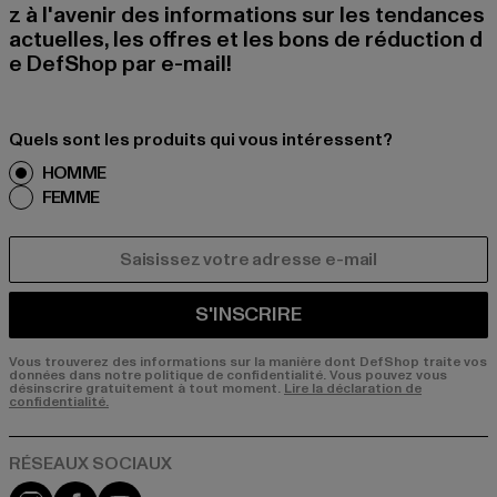
z à l'avenir des informations sur les tendances
actuelles, les offres et les bons de réduction d
e DefShop par e-mail!
Quels sont les produits qui vous intéressent?
HOMME
FEMME
COURRIEL
S'INSCRIRE
Vous trouverez des informations sur la manière dont DefShop traite vos
données dans notre politique de confidentialité. Vous pouvez vous
désinscrire gratuitement à tout moment.
Lire la déclaration de
confidentialité.
Visit our Instagram page:
Visit our Facebook page:
Visit our YouTube channel: