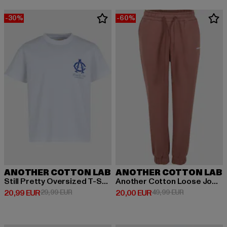
-30%
-60%
ANOTHER COTTON LAB
ANOTHER COTTON LAB
Still Pretty Oversized T-Shirt
Another Cotton Loose Jogger
Prix courant: 20,99 EUR
Prix en promotion: 29,99 EUR
Prix courant: 20,00 EUR
Prix en promo
20,99 EUR
29,99 EUR
20,00 EUR
49,99 EUR