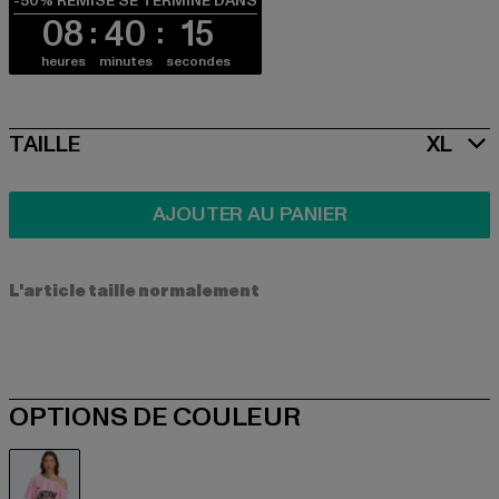
-50% REMISE SE TERMINE DANS
08
40
14
heures
minutes
secondes
SIZE
TAILLE
XL
AJOUTER AU PANIER
L'article taille normalement
OPTIONS DE COULEUR