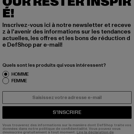
OUR RESTER INSPIR
É!
Inscrivez-vous ici à notre newsletter et receve
z à l'avenir des informations sur les tendances
actuelles, les offres et les bons de réduction d
e DefShop par e-mail!
Quels sont les produits qui vous intéressent?
HOMME
FEMME
COURRIEL
S'INSCRIRE
Vous trouverez des informations sur la manière dont DefShop traite vos
données dans notre politique de confidentialité. Vous pouvez vous
désinscrire gratuitement à tout moment.
Lire la déclaration de