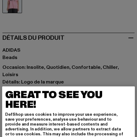
pink
DÉTAILS DU PRODUIT
ADIDAS
Beads
Occasion: Insolite, Quotidien, Confortable, Chiller,
Loisirs
Détails: Logo de la marque
Coupe: Oversize
GREAT TO SEE YOU
Marque: adidas
HERE!
Catégorie: T-Shirts
Couleur: pink
DefShop uses cookies to improve your use experience,
Couleur du fabricant: trupnk/sepigl
save your preferences, analyse use behaviour and to
provide and measure interest-based contents and
Composition du matériau: 97% Polyester, 3% Élasthanne
advertising. In addition, we allow partners to extract data
Art.Nr: KD2277-22462
or to use cookies. This may also include the processing of