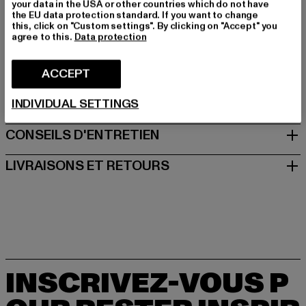
your data in the USA or other countries which do not have
the EU data protection standard. If you want to change
Fabricant: Adidas AG |
this, click on "Custom settings". By clicking on "Accept" you
agree to this.
Data protection
serviceinfo@onlineshop.adidas.com
Adi-Dassler-Straße 1 | 91074 Herzogenaurach | DE
ACCEPT
TAILLE
INDIVIDUAL SETTINGS
CONSEILS D'ENTRETIEN
LIVRAISONS ET RETOURS
INSCRIVEZ-VOUS P