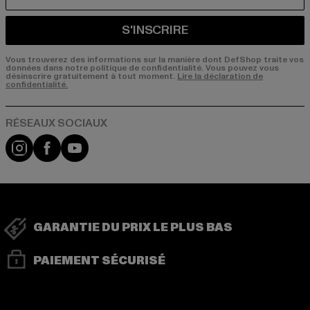
COURRIEL
S'INSCRIRE
Vous trouverez des informations sur la manière dont DefShop traite vos
données dans notre politique de confidentialité. Vous pouvez vous
désinscrire gratuitement à tout moment.
Lire la déclaration de
confidentialité.
Visit our Instagram page:
Visit our Facebook page:
Visit our YouTube channel:
GARANTIE DU PRIX LE PLUS BAS
PAIEMENT SÉCURISÉ