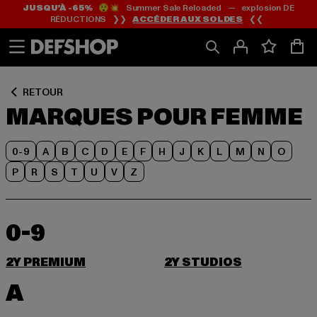
JUSQU’À -65%
😲💥 Summer Sale Reloaded — explosion DE
Passer
Passer
RÉDUCTIONS ❯❯
ACCÉDER AUX SOLDES
❮❮
au
au
Contenu
Pied
de
page
RETOUR
MARQUES POUR FEMME
0-9
A
B
C
D
E
F
H
J
K
L
M
N
O
P
R
S
T
U
V
Z
0-9
2Y PREMIUM
2Y STUDIOS
A