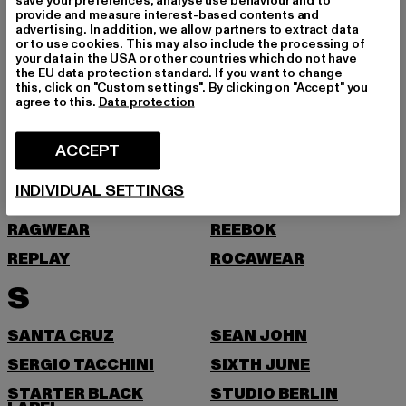
save your preferences, analyse use behaviour and to
provide and measure interest-based contents and
P
advertising. In addition, we allow partners to extract data
or to use cookies. This may also include the processing of
your data in the USA or other countries which do not have
PEGADOR
PEQUS
the EU data protection standard. If you want to change
this, click on "Custom settings". By clicking on "Accept" you
PICA PICA
PIECES
agree to this.
Data protection
POCKIES
PROJECT BLUE
ACCEPT
PSD
PUMA
R
INDIVIDUAL SETTINGS
RAGWEAR
REEBOK
REPLAY
ROCAWEAR
S
SANTA CRUZ
SEAN JOHN
SERGIO TACCHINI
SIXTH JUNE
STARTER BLACK
STUDIO BERLIN