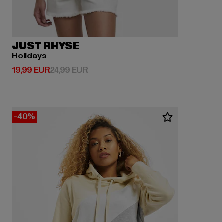
JUST RHYSE
Holidays
Prix courant: 19,99 EUR
Prix en promotion: 24,99 EUR
19,99 EUR
24,99 EUR
-40%