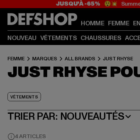
JUSQU’À -65%
😲💥 Summer
HOMME
FEMME
E
NOUVEAU
VÊTEMENTS
CHAUSSURES
ACC
FEMME
MARQUES
ALL BRANDS
JUST RHYSE
JUST RHYSE PO
VÊTEMENTS
TRIER PAR:
NOUVEAUTÉS
4 ARTICLES