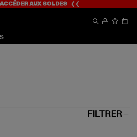
ACCÉDER AUX SOLDES
❮❮
S
FILTRER