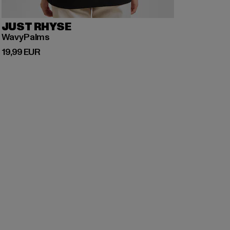
JUST RHYSE
WavyPalms
Prix courant: 19,99 EUR
19,99 EUR