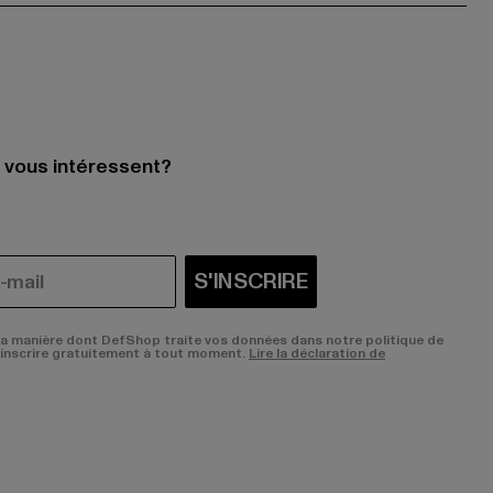
i vous intéressent?
S'INSCRIRE
la manière dont DefShop traite vos données dans notre politique de
sinscrire gratuitement à tout moment.
Lire la déclaration de