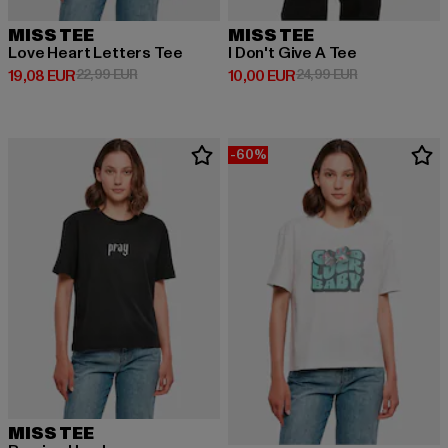
MISS TEE
MISS TEE
Love Heart Letters Tee
I Don't Give A Tee
Prix courant: 19,08 EUR
Prix en promotion: 22,99 EUR
Prix courant: 10,00 EUR
Prix en promot
19,08 EUR
22,99 EUR
10,00 EUR
24,99 EUR
-60%
MISS TEE