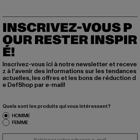
INSCRIVEZ-VOUS P
OUR RESTER INSPIR
É!
Inscrivez-vous ici à notre newsletter et receve
z à l'avenir des informations sur les tendances
actuelles, les offres et les bons de réduction d
e DefShop par e-mail!
Quels sont les produits qui vous intéressent?
HOMME
FEMME