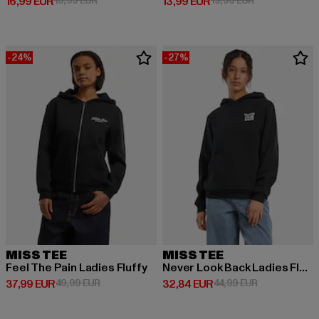
Prix courant: 16,99 EUR
Prix courant: 13,99 EUR
16,99 EUR
19,99 EUR
13,99 EUR
19,99 EUR
-24%
-27%
MISS TEE
MISS TEE
Feel The Pain Ladies Fluffy
Never Look Back Ladies Fluffy
Prix courant: 37,99 EUR
Prix en promotion: 49,99 EUR
Prix courant: 32,84 EUR
Prix en promot
37,99 EUR
49,99 EUR
32,84 EUR
44,99 EUR