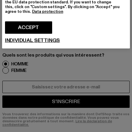
É!
the EU data protection standard. If you want to change
this, click on "Custom settings". By clicking on "Accept" you
agree to this.
Data protection
Inscrivez-vous ici à notre newsletter et receve
z à l'avenir des informations sur les tendances
ACCEPT
actuelles, les offres et les bons de réduction d
e DefShop par e-mail!
INDIVIDUAL SETTINGS
Quels sont les produits qui vous intéressent?
HOMME
FEMME
COURRIEL
S'INSCRIRE
Vous trouverez des informations sur la manière dont DefShop traite vos
données dans notre politique de confidentialité. Vous pouvez vous
désinscrire gratuitement à tout moment.
Lire la déclaration de
confidentialité.