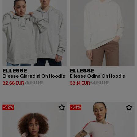
ELLESSE
ELLESSE
Ellesse Giaradini Oh Hoodie
Ellesse Odina Oh Hoodie
Prix courant: 32,68 EUR
Prix en promotion: 75,99 EUR
Prix courant: 33,14 EUR
Prix en promot
32,68 EUR
75,99 EUR
33,14 EUR
64,99 EUR
-52%
-54%