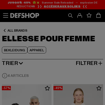
JUSQU’À -65%
😲💥 Summer Sale Reloaded — explosion DE
Passer
Passer
Passer
RÉDUCTIONS ❯❯
ACCÉDER AUX SOLDES
❮❮
au
au
au
Contenu
Pied
Grille
de
de
page
produits
ALL BRANDS
ELLESSE POUR FEMME
BEKLEIDUNG
APPAREL
TRIER
FILTRER
MEILLEURES VENTES
4 ARTICLES
-57%
-49%