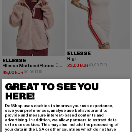
ELLESSE
Rigi
ELLESSE
Prix courant: 23,00 EUR
Prix en promo
23,00 EUR
49,99 EUR
Ellesse Martucci Fleece Übergangsjacken
Prix courant: 48,00 EUR
Prix en promotion: 99,99 EUR
48,00 EUR
99,99 EUR
GREAT TO SEE YOU
HERE!
DefShop uses cookies to improve your use experience,
INSCRIVEZ-VOUS P
save your preferences, analyse use behaviour and to
provide and measure interest-based contents and
OUR RESTER INSPIR
advertising. In addition, we allow partners to extract data
or to use cookies. This may also include the processing of
your data in the USA or other countries which do not have