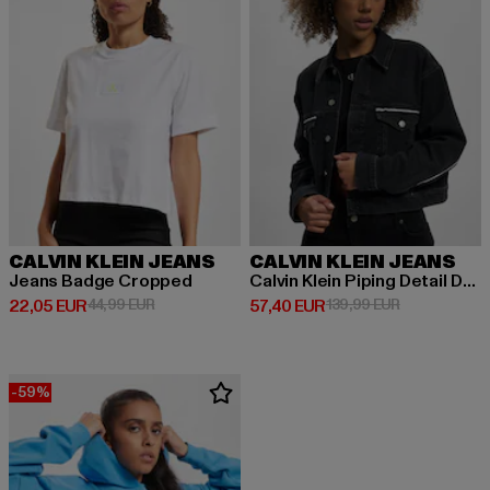
CALVIN KLEIN JEANS
CALVIN KLEIN JEANS
Jeans Badge Cropped
Calvin Klein Piping Detail Denim Jacket
Prix courant: 22,05 EUR
Prix en promotion: 44,99 EUR
Prix courant: 57,40 EUR
Prix en promo
22,05 EUR
44,99 EUR
57,40 EUR
139,99 EUR
-59%