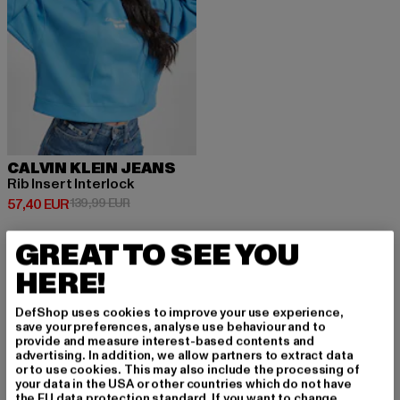
CALVIN KLEIN JEANS
Rib Insert Interlock
Prix courant: 57,40 EUR
Prix en promotion: 139,99 EUR
57,40 EUR
139,99 EUR
GREAT TO SEE YOU
HERE!
INSCRIVEZ-VOUS P
DefShop uses cookies to improve your use experience,
save your preferences, analyse use behaviour and to
provide and measure interest-based contents and
OUR RESTER INSPIR
advertising. In addition, we allow partners to extract data
or to use cookies. This may also include the processing of
É!
your data in the USA or other countries which do not have
the EU data protection standard. If you want to change