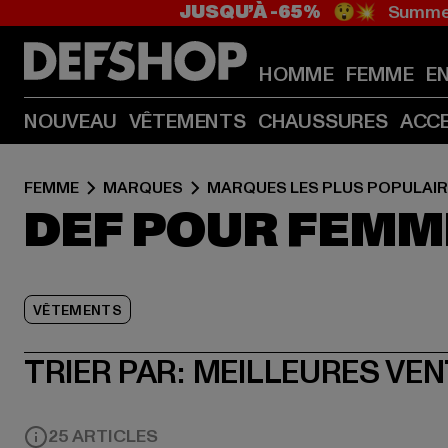
JUSQU’À -65%
😲💥 Summer
HOMME
FEMME
E
NOUVEAU
VÊTEMENTS
CHAUSSURES
ACC
FEMME
MARQUES
MARQUES LES PLUS POPULAI
DEF POUR FEMM
VÊTEMENTS
TRIER PAR:
MEILLEURES VE
25 ARTICLES