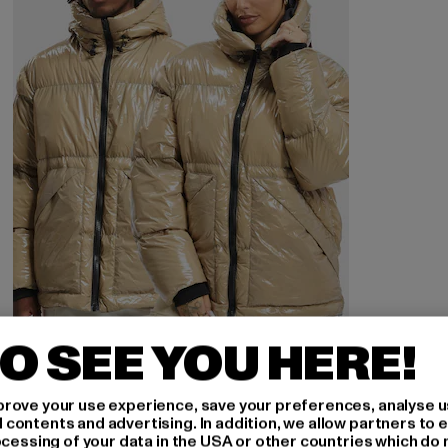
O SEE YOU HERE!
DEF
Shiny
rove your use experience, save your preferences, analyse u
Prix courant: 69,99 EUR
Prix en promotion: 99,99 EUR
69,99 EUR
99,99 EUR
ontents and advertising. In addition, we allow partners to e
ocessing of your data in the USA or other countries which do 