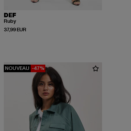
DEF
Ruby
Prix courant: 37,99 EUR
37,99 EUR
NOUVEAU
-47%