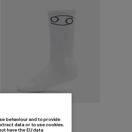
DEF
Zodiac
se behaviour and to provide
Prix courant: 6,99 EUR
6,99 EUR
xtract data or to use cookies.
not have the EU data