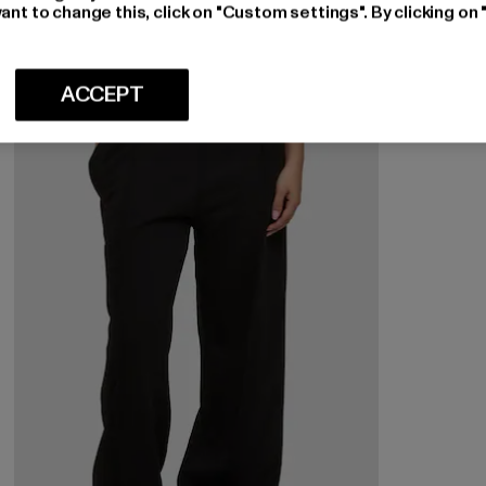
ant to change this, click on "Custom settings". By clicking on 
-20%
ACCEPT