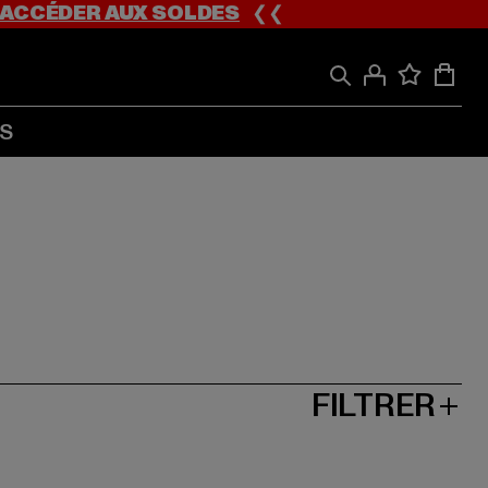
ACCÉDER AUX SOLDES
❮❮
S
FILTRER