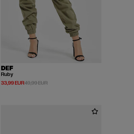
DEF
Ruby
Prix courant: 33,99 EUR
Prix en promotion: 49,99 EUR
33,99 EUR
49,99 EUR