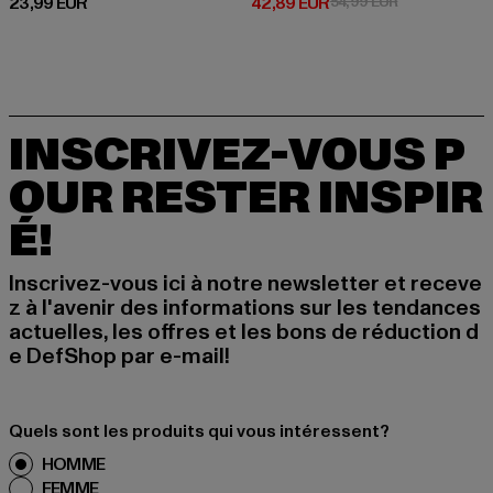
Prix courant: 23,99 EUR
Prix courant: 42,89 EUR
Prix en promot
23,99 EUR
42,89 EUR
54,99 EUR
INSCRIVEZ-VOUS P
OUR RESTER INSPIR
É!
Inscrivez-vous ici à notre newsletter et receve
z à l'avenir des informations sur les tendances
actuelles, les offres et les bons de réduction d
e DefShop par e-mail!
Quels sont les produits qui vous intéressent?
HOMME
FEMME