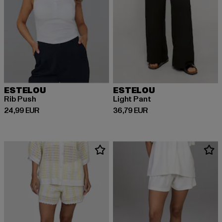
ESTELOU
ESTELOU
Rib Push
Light Pant
Prix courant: 24,99 EUR
Prix courant: 36,79 EUR
24,99 EUR
36,79 EUR