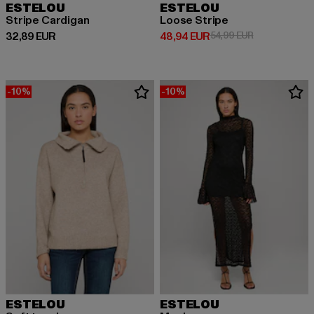
ESTELOU
ESTELOU
Stripe Cardigan
Loose Stripe
Prix courant: 32,89 EUR
Prix courant: 48,94 EUR
Prix en promot
32,89 EUR
48,94 EUR
54,99 EUR
-10%
-10%
ESTELOU
ESTELOU