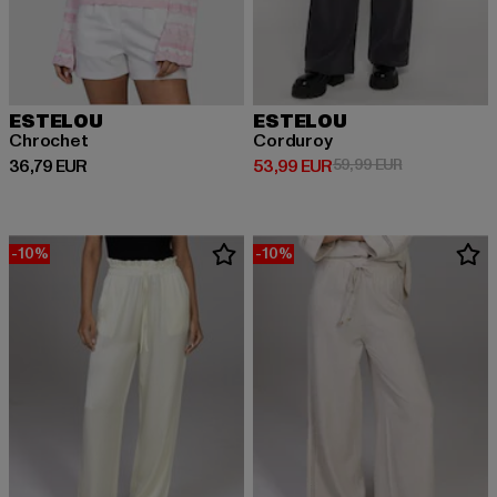
ESTELOU
ESTELOU
Chrochet
Corduroy
Prix courant: 36,79 EUR
Prix courant: 53,99 EUR
Prix en promo
36,79 EUR
53,99 EUR
59,99 EUR
-10%
-10%