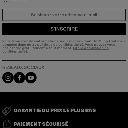
COURRIEL
S'INSCRIRE
Vous trouverez des informations sur la manière dont DefShop traite vos
données dans notre politique de confidentialité. Vous pouvez vous
désinscrire gratuitement à tout moment.
Lire la déclaration de
confidentialité.
Visit our Instagram page:
Visit our Facebook page:
Visit our YouTube channel:
GARANTIE DU PRIX LE PLUS BAS
PAIEMENT SÉCURISÉ