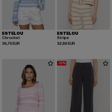
ESTELOU
ESTELOU
Chrochet
Stripe
Prix courant: 36,79 EUR
Prix courant: 32,89 EUR
36,79 EUR
32,89 EUR
-10%