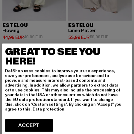
ESTELOU
ESTELOU
Flowing
Linen Patter
Prix courant: 44,99 EUR
Prix en promotion: 49,99 EUR
Prix courant: 53,99 EUR
Prix en promo
44,99 EUR
49,99 EUR
53,99 EUR
59,99 EUR
GREAT TO SEE YOU
HERE!
-10%
-10%
DefShop uses cookies to improve your use experience,
save your preferences, analyse use behaviour and to
provide and measure interest-based contents and
advertising. In addition, we allow partners to extract data
or to use cookies. This may also include the processing of
your data in the USA or other countries which do not have
the EU data protection standard. If you want to change
this, click on "Custom settings". By clicking on "Accept" you
agree to this.
Data protection
ACCEPT