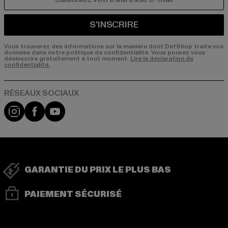
COURRIEL
S'INSCRIRE
Vous trouverez des informations sur la manière dont DefShop traite vos
données dans notre politique de confidentialité. Vous pouvez vous
désinscrire gratuitement à tout moment.
Lire la déclaration de
confidentialité.
Visit our Instagram page:
Visit our Facebook page:
Visit our YouTube channel:
GARANTIE DU PRIX LE PLUS BAS
PAIEMENT SÉCURISÉ