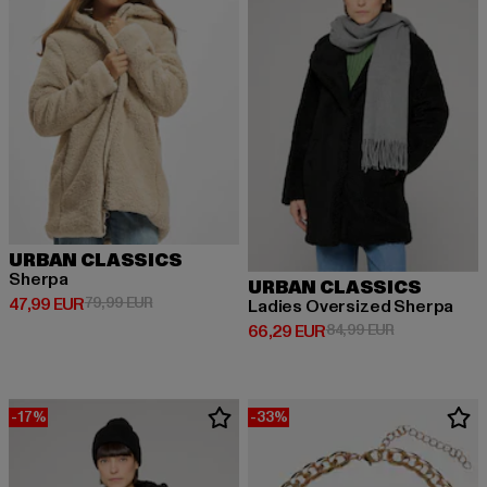
URBAN CLASSICS
Sherpa
URBAN CLASSICS
Prix courant: 47,99 EUR
Prix en promotion: 79,99 EUR
47,99 EUR
79,99 EUR
Ladies Oversized Sherpa
Prix courant: 66,29 EUR
Prix en promo
66,29 EUR
84,99 EUR
-17%
-33%