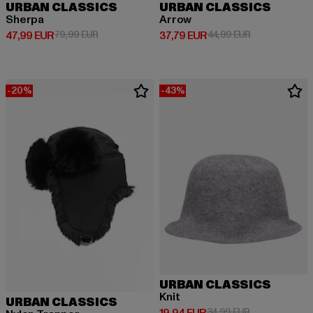
URBAN CLASSICS
URBAN CLASSICS
Sherpa
Arrow
Prix courant: 47,99 EUR
Prix en promotion: 79,99 EUR
Prix courant: 37,79 EUR
Prix en promot
47,99 EUR
79,99 EUR
37,79 EUR
44,99 EUR
-20%
-43%
URBAN CLASSICS
Knit
URBAN CLASSICS
Prix courant: 19,94 EUR
Prix en promot
34,99 EUR