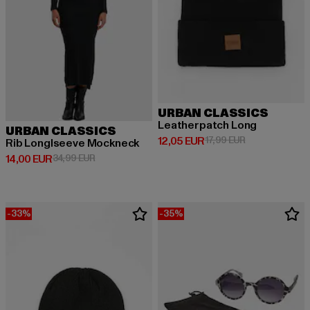
URBAN CLASSICS
Leatherpatch Long
URBAN CLASSICS
Prix courant: 12,05 EUR
Prix en promoti
12,05 EUR
17,99 EUR
Rib Longlseeve Mockneck
Prix courant: 14,00 EUR
Prix en promotion: 34,99 EUR
14,00 EUR
34,99 EUR
-33%
-35%