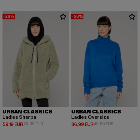
-26%
-26%
URBAN CLASSICS
URBAN CLASSICS
Ladies Sherpa
Ladies Oversize
Prix courant: 59,19 EUR
Prix en promotion: 79,99 EUR
Prix courant: 36,99 EUR
Prix en promo
59,19 EUR
79,99 EUR
36,99 EUR
49,99 EUR