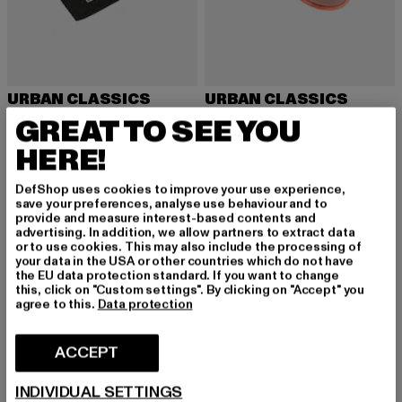
URBAN CLASSICS
URBAN CLASSICS
Likoma
108
GREAT TO SEE YOU
Prix courant: 10,99 EUR
Prix en promotion: 19,99 EUR
Prix courant: 10,07 EUR
Prix en promoti
10,99 EUR
19,99 EUR
10,07 EUR
17,99 EUR
HERE!
DefShop uses cookies to improve your use experience,
save your preferences, analyse use behaviour and to
-40%
NOUVEAU
-36%
provide and measure interest-based contents and
advertising. In addition, we allow partners to extract data
or to use cookies. This may also include the processing of
your data in the USA or other countries which do not have
the EU data protection standard. If you want to change
this, click on "Custom settings". By clicking on "Accept" you
agree to this.
Data protection
ACCEPT
INDIVIDUAL SETTINGS