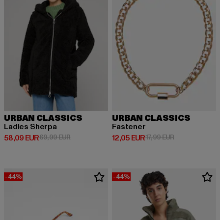
URBAN CLASSICS
URBAN CLASSICS
Ladies Sherpa
Fastener
Prix courant: 58,09 EUR
Prix en promotion: 69,99 EUR
Prix courant: 12,05 EUR
Prix en promoti
58,09 EUR
69,99 EUR
12,05 EUR
17,99 EUR
-44%
-44%